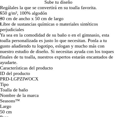
B
N
A
Sube tu diseño
la
la
la
la
l
e
z
Regálales la que se convertirá en su toalla favorita.
imagen
imagen
imagen
imagen
a
g
u
550 g/m², 100% algodón
n
r
l
30 cm de ancho x 50 cm de largo
c
o
m
Libre de sustancias químicas o materiales sintéticos
o
s
a
perjudiciales
ó
r
Ya sea en la comodidad de su baño o en el gimnasio, esta
l
i
toalla personalizada es justo lo que necesitan. Ponla a tu
i
n
gusto añadiendo tu logotipo, eslogan y mucho más con
d
o
nuestro estudio de diseño. Si necesitas ayuda con los toques
o
finales de tu toalla, nuestros expertos estarán encantados de
ayudarte.
Características del producto
ID del producto
PRD-LGPZIWOCX
Tipo
Toalla de baño
Nombre de la marca
Seasons™
Largo
50 cm