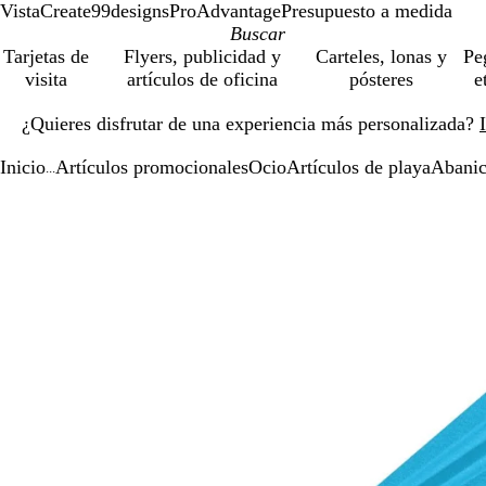
VistaCreate
99designs
ProAdvantage
Presupuesto a medida
Tarjetas de
Flyers, publicidad y
Carteles, lonas y
Pe
visita
artículos de oficina
pósteres
e
Diapositiva
¿Quieres disfrutar de una experiencia más personalizada?
1
de
Inicio
Artículos promocionales
Ocio
Artículos de playa
Abani
1
...
Diapositiva
Imagen
Acercado
Utiliza
Haz
1
ampliable
hasta
las
clic
de
mínimo
teclas
para
1
de
expandir
más
y
menos
para
ampliar
y
alejar
y
las
flechas