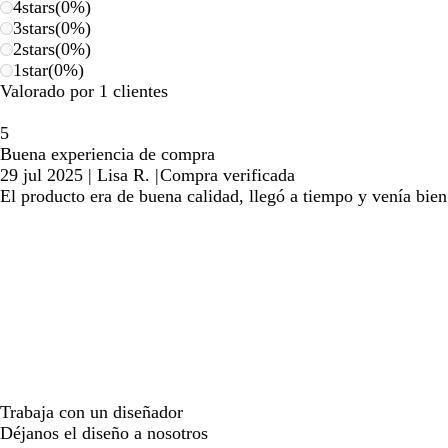
4
stars
(
0
%)
3
stars
(
0
%)
2
stars
(
0
%)
1
star
(
0
%)
Valorado por 1 clientes
5
Buena experiencia de compra
29 jul 2025
|
Lisa R.
|
Compra verificada
El producto era de buena calidad, llegó a tiempo y venía bi
Trabaja con un diseñador
Déjanos el diseño a nosotros