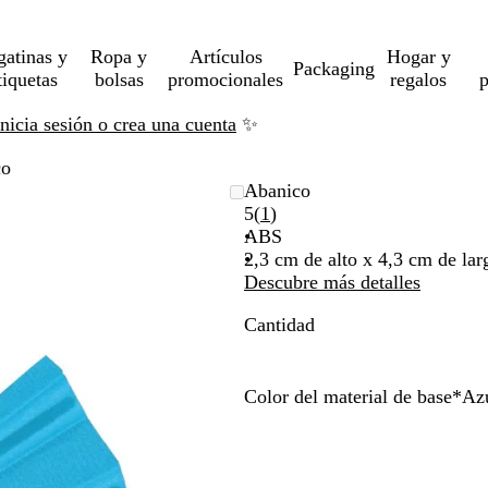
gatinas y
Ropa y
Artículos
Hogar y
Packaging
tiquetas
bolsas
promocionales
regalos
p
Inicia sesión o crea una cuenta
✨
co
Abanico
Leer
5
(
1
)
1
ABS
reseñas
2,3 cm de alto x 4,3 cm de la
Descubre más detalles
Cantidad
Color del material de base
*
Az
N
B
R
V
N
F
A
e
l
o
e
a
u
z
g
a
j
r
r
c
u
r
n
o
d
a
s
l