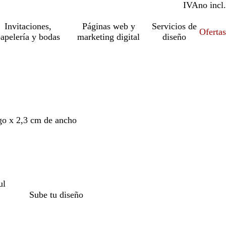
IVA
incl.
no incl.
Invitaciones,
Páginas web y
Servicios de
Ofertas
apelería y bodas
marketing digital
diseño
rgo x 2,3 cm de ancho
ul
Sube tu diseño