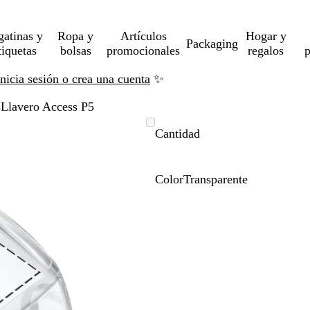
gatinas y
Ropa y
Artículos
Hogar y
Packaging
tiquetas
bolsas
promocionales
regalos
p
Inicia sesión o crea una cuenta
✨
s
Llavero Access P5
Cantidad
Color
Transparente
T
r
a
n
s
p
a
r
e