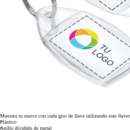
para
moverte
por
la
imagen
Muestra tu marca con cada giro de llave utilizando este llave
Plástico
Anillo dividido de metal