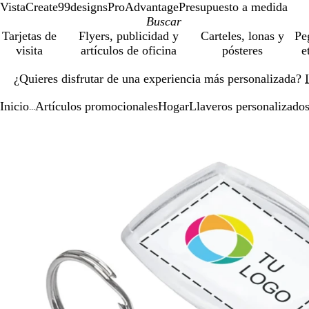
VistaCreate
99designs
ProAdvantage
Presupuesto a medida
Tarjetas de
Flyers, publicidad y
Carteles, lonas y
Pe
visita
artículos de oficina
pósteres
e
Diapositiva
¿Quieres disfrutar de una experiencia más personalizada?
1
de
Inicio
Artículos promocionales
Hogar
Llaveros personalizado
1
...
Diapositiva
Imagen
Acercado
Utiliza
Haz
1
ampliable
hasta
las
clic
de
mínimo
teclas
para
1
de
expandir
más
y
menos
para
ampliar
y
alejar
y
las
flechas