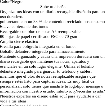
Color
*
Negro
por
por
por
por
por
N
D
Sube tu diseño
la
la
la
la
la
e
u
Organiza tus ideas con un diario recargable diseñado para un
imagen
imagen
imagen
imagen
image
g
n
uso duradero.
r
a
poliuretano con un 33 % de contenido reciclado posconsumo
o
Suave cubierta de dos tonos
Recargable con bloc de notas A5 reemplazable
80 hojas de papel certificado FSC de 70 gsm
Amplio cierre elástico
Presilla para bolígrafo integrada en el lomo.
Bolsillo delantero integrado para almacenamiento
Mantente organizado y causa una impresión duradera con un
diario recargable que mantiene tus notas, aparatos y
esenciales en un solo lugar elegante. Utiliza el bolsillo
delantero integrado para guardar tu teléfono y cables,
mientras que el bloc de notas reemplazable asegura que
siempre estés listo para capturar ideas. Es muy fácil de
personalizar: solo tienes que añadirle tu logotipo, mensaje o
información con nuestro estudio intuitivo. ¿Necesitas ayuda?
Nuestros expertos en diseño están aquí para ayudarte a dar
vida a tus ideas.
Características del producto