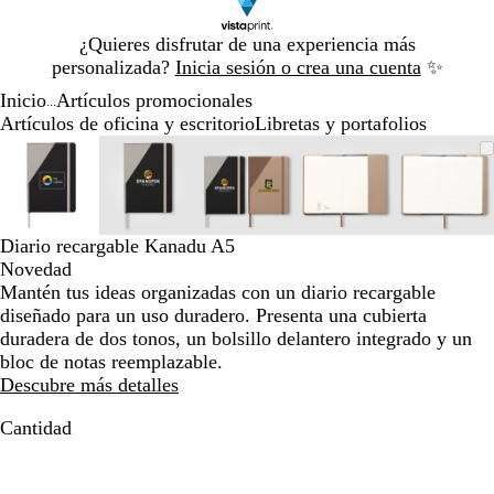
Diapositiva
¿Quieres disfrutar de una experiencia más
1
personalizada?
Inicia sesión o crea una cuenta
✨
de
Inicio
Artículos promocionales
1
...
Artículos de oficina y escritorio
Libretas y portafolios
Diapositiva
Imagen
Acercado
Utiliza
Haz
Imagen
Acercado
Utiliza
Haz
Imagen
Acercado
Utiliza
Haz
Imagen
Acercado
Utiliza
Haz
Image
Acerc
Utiliz
Haz
1
ampliable
hasta
las
clic
ampliable
hasta
las
clic
ampliable
hasta
las
clic
ampliable
hasta
las
clic
ampli
hasta
las
clic
de
mínimo
teclas
para
mínimo
teclas
para
mínimo
teclas
para
mínimo
teclas
para
míni
teclas
para
5
de
expandir
de
expandir
de
expandir
de
expandir
de
expan
más
más
más
más
más
Diario recargable Kanadu A5
y
y
y
y
y
Novedad
menos
menos
menos
menos
meno
Mantén tus ideas organizadas con un diario recargable
para
para
para
para
para
diseñado para un uso duradero. Presenta una cubierta
ampliar
ampliar
ampliar
ampliar
ampli
duradera de dos tonos, un bolsillo delantero integrado y un
y
y
y
y
y
bloc de notas reemplazable.
alejar
alejar
alejar
alejar
alejar
Descubre más detalles
y
y
y
y
y
las
las
las
las
las
Cantidad
flechas
flechas
flechas
flechas
flecha
para
para
para
para
para
moverte
moverte
moverte
moverte
mover