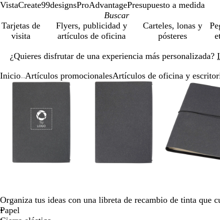
VistaCreate
99designs
ProAdvantage
Presupuesto a medida
Tarjetas de
Flyers, publicidad y
Carteles, lonas y
Pe
visita
artículos de oficina
pósteres
e
Diapositiva
¿Quieres disfrutar de una experiencia más personalizada?
1
de
Inicio
Artículos promocionales
Artículos de oficina y escritor
1
...
Diapositiva
Imagen
Acercado
Utiliza
Haz
Imagen
Acercado
Utiliza
Haz
Ima
Ace
Util
Haz
1
ampliable
hasta
las
clic
ampliable
hasta
las
clic
amp
has
las
clic
de
mínimo
teclas
para
mínimo
teclas
para
mín
tecl
par
4
de
expandir
de
expandir
de
exp
más
más
más
y
y
y
menos
menos
men
para
para
par
ampliar
ampliar
amp
y
y
y
alejar
alejar
alej
y
y
y
Organiza tus ideas con una libreta de recambio de tinta que c
las
las
las
Papel
flechas
flechas
flec