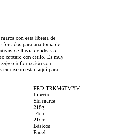
a
para
erte
moverte
por
la
gen
imagen
 marca con esta libreta de
o forrados para una toma de
ativas de lluvia de ideas o
se capture con estilo. Es muy
ensaje o información con
s en diseño están aquí para
PRD-TRKM6TMXV
Libreta
Sin marca
218g
14cm
21cm
Básicos
Papel