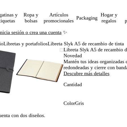
gatinas y
Ropa y
Artículos
Hogar y
Packaging
tiquetas
bolsas
promocionales
regalos
p
Inicia sesión o crea una cuenta
✨
io
Libretas y portafolios
Libreta Slyk A5 de recambio de tinta
gen
rcado
iza
Imagen
Acercado
Utiliza
Haz
Libreta Slyk A5 de recambio d
liable
ta
ampliable
hasta
las
clic
Novedad
imo
as
a
mínimo
teclas
para
Mantén tus ideas organizadas c
andir
de
expandir
redondeadas y cierre con banda
más
Descubre más detalles
y
Cantidad
os
menos
a
para
liar
ampliar
y
Color
Gris
ar
alejar
G
y
r
uenta con dos diseños.
las
i
has
flechas
s