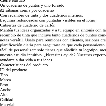
Cierre elástico
para
para
par
Un cuaderno de puntos y uno forrado
moverte
moverte
mov
32 sábanas crema por cuaderno
por
por
por
Con recambio de tinta y dos cuadernos internos.
la
la
la
Esquinas redondeadas con puntadas visibles en el lomo
imagen
imagen
ima
Cubiertas de cuaderno de cartón
Mantén tus ideas organizadas y a tu equipo en sintonía con la
recambio de tinta que incluye tanto cuadernos de puntos com
notas versátil. Úsalo para reuniones con clientes, sesiones cre
planificación diaria para asegurarte de que cada pensamiento 
fácil de personalizar: solo tienes que añadirle tu logotipo, m
nuestro estudio intuitivo. ¿Necesitas ayuda? Nuestros experto
ayudarte a dar vida a tus ideas.
Características del producto
ID del producto
Tipo
Marca
Peso
Ancho
Alto
Calidad
Material