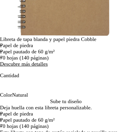
por
la
imagen
Libreta de tapa blanda y papel piedra Cobble
Papel de piedra
Papel pautado de 60 g/m²
70 hojas (140 páginas)
Descubre más detalles
Cantidad
Color
Natural
N
Sube tu diseño
a
Deja huella con esta libreta personalizable.
t
Papel de piedra
u
Papel pautado de 60 g/m²
r
70 hojas (140 páginas)
a