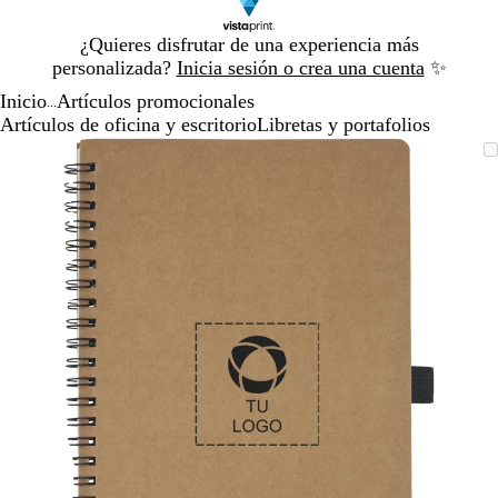
Diapositiva
¿Quieres disfrutar de una experiencia más
1
personalizada?
Inicia sesión o crea una cuenta
✨
de
Inicio
Artículos promocionales
1
...
Artículos de oficina y escritorio
Libretas y portafolios
Diapositiva
Imagen
Acercado
Utiliza
Haz
1
ampliable
hasta
las
clic
de
mínimo
teclas
para
1
de
expandir
más
y
menos
para
ampliar
y
alejar
y
las
flechas
para
moverte