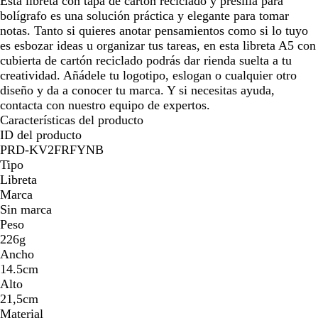
Esta libreta con tapa de cartón reciclado y presilla para
l
bolígrafo es una solución práctica y elegante para tomar
notas. Tanto si quieres anotar pensamientos como si lo tuyo
es esbozar ideas u organizar tus tareas, en esta libreta A5 con
cubierta de cartón reciclado podrás dar rienda suelta a tu
creatividad. Añádele tu logotipo, eslogan o cualquier otro
diseño y da a conocer tu marca. Y si necesitas ayuda,
contacta con nuestro equipo de expertos.
Características del producto
ID del producto
PRD-KV2FRFYNB
Tipo
Libreta
Marca
Sin marca
Peso
226g
Ancho
14.5cm
Alto
21,5cm
Material