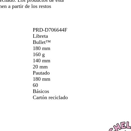
sechado. Los productos de esta
en a partir de los restos
PRD-D706644F
Libreta
Bullet™
180 mm
160 g
140 mm
20 mm
Pautado
180 mm
60
Básicos
Cartón reciclado