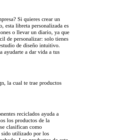
ra
para
para
r
verte
moverte
moverte
a
mpresa? Si quieres crear un
r
por
por
l
, esta libreta personalizada es
la
la
iones o llevar un diario, ya que
magen
imagen
imagen
il de personalizar: solo tienes
studio de diseño intuitivo.
a ayudarte a dar vida a tus
n, la cual te trae productos
nentes reciclados ayuda a
os los productos de la
 se clasifican como
sido utilizado por los