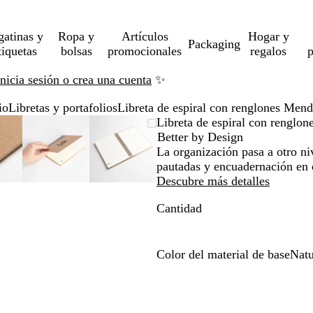
gatinas y
Ropa y
Artículos
Hogar y
Packaging
tiquetas
bolsas
promocionales
regalos
p
Inicia sesión o crea una cuenta
✨
io
Libretas y portafolios
Libreta de espiral con renglones Mend
magen
ercado
iliza
az
Imagen
Acercado
Utiliza
Haz
Imagen
Acercado
Utiliza
Haz
Libreta de espiral con renglo
pliable
sta
s
ic
ampliable
hasta
las
clic
ampliable
hasta
las
clic
Better by Design
ínimo
clas
ra
mínimo
teclas
para
mínimo
teclas
para
La organización pasa a otro ni
pandir
de
expandir
de
expandir
pautadas y encuadernación en e
ás
más
más
Descubre más detalles
y
y
Cantidad
enos
menos
menos
ra
para
para
pliar
ampliar
ampliar
y
y
Color del material de base
Natu
ejar
alejar
alejar
N
y
y
a
s
las
las
t
echas
flechas
flechas
u