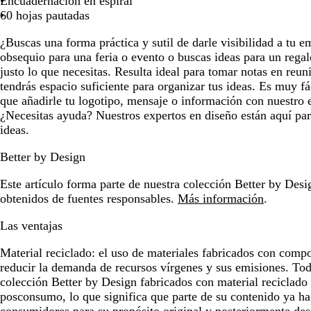
Encuadernación en espiral
para
para
para
para
pa
60 hojas pautadas
moverte
moverte
moverte
moverte
mo
¿Buscas una forma práctica y sutil de darle visibilidad a tu e
por
por
por
por
po
obsequio para una feria o evento o buscas ideas para un regalo
la
la
la
la
la
justo lo que necesitas. Resulta ideal para tomar notas en reun
imagen
imagen
imagen
imagen
i
tendrás espacio suficiente para organizar tus ideas. Es muy fác
que añadirle tu logotipo, mensaje o información con nuestro e
¿Necesitas ayuda? Nuestros expertos en diseño están aquí par
ideas.
Better by Design
Este artículo forma parte de nuestra colección Better by Desig
obtenidos de fuentes responsables.
Más información
.
Las ventajas
Material reciclado:
el uso de materiales fabricados con compo
reducir la demanda de recursos vírgenes y sus emisiones. Tod
colección Better by Design fabricados con material reciclado
posconsumo, lo que significa que parte de su contenido ya ha 