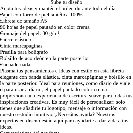
B
N
N
A
P
M
Sube tu diseño
por
por
por
por
por
l
e
a
z
l
o
Anota tus ideas y mantén el orden durante todo el día.
la
la
la
la
la
a
g
r
u
a
r
Papel con forro de piel sintética 100%
imagen
imagen
imagen
imagen
image
n
r
a
l
t
a
Libreta de tamaño A5
c
o
n
e
d
96 hojas de papel pautado en color crema
o
s
j
a
o
Gramaje del papel: 80 g/m²
ó
a
d
Cierre elástico
l
o
Cinta marcapáginas
i
Presilla para bolígrafo
d
Bolsillo de acordeón en la parte posterior
o
Encuadernada
Plasma tus pensamientos e ideas con estilo en esta libreta
elegante con banda elástica, cinta marcapáginas y bolsillo en
la parte posterior. Ideal para reuniones, como diario de viaje
o para usar a diario, el papel pautado color crema
proporciona una experiencia de escritura suave para todas tus
inspiraciones creativas. Es muy fácil de personalizar: solo
tienes que añadirle tu logotipo, mensaje o información con
nuestro estudio intuitivo. ¿Necesitas ayuda? Nuestros
expertos en diseño están aquí para ayudarte a dar vida a tus
ideas.
Características del producto