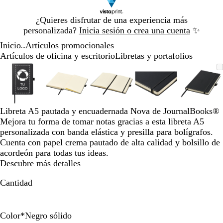
Diapositiva
¿Quieres disfrutar de una experiencia más
1
personalizada?
Inicia sesión o crea una cuenta
✨
de
Inicio
Artículos promocionales
1
...
Artículos de oficina y escritorio
Libretas y portafolios
Diapositiva
Imagen
Acercado
Utiliza
Haz
Imagen
Acercado
Utiliza
Haz
Imagen
Acercado
Utiliza
Haz
Imagen
Acercado
Utiliza
Haz
Image
Acerc
Utiliz
Haz
1
ampliable
hasta
las
clic
ampliable
hasta
las
clic
ampliable
hasta
las
clic
ampliable
hasta
las
clic
ampli
hasta
las
clic
de
mínimo
teclas
para
mínimo
teclas
para
mínimo
teclas
para
mínimo
teclas
para
míni
teclas
para
5
de
expandir
de
expandir
de
expandir
de
expandir
de
expan
más
más
más
más
más
Libreta A5 pautada y encuadernada Nova de JournalBooks®
y
y
y
y
y
Mejora tu forma de tomar notas gracias a esta libreta A5
menos
menos
menos
menos
meno
personalizada con banda elástica y presilla para bolígrafos.
para
para
para
para
para
Cuenta con papel crema pautado de alta calidad y bolsillo de
ampliar
ampliar
ampliar
ampliar
ampli
acordeón para todas tus ideas.
y
y
y
y
y
Descubre más detalles
alejar
alejar
alejar
alejar
alejar
y
y
y
y
y
Cantidad
las
las
las
las
las
flechas
flechas
flechas
flechas
flecha
para
para
para
para
para
Color
*
Negro sólido
moverte
moverte
moverte
moverte
mover