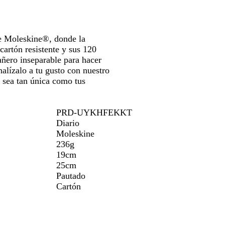
de Moleskine®, donde la
cartón resistente y sus 120
añero inseparable para hacer
nalízalo a tu gusto con nuestro
 sea tan única como tus
PRD-UYKHFEKKT
Diario
Moleskine
236g
19cm
25cm
Pautado
Cartón