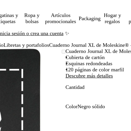
gatinas y
Ropa y
Artículos
Hogar y
Packaging
tiquetas
bolsas
promocionales
regalos
p
Inicia sesión o crea una cuenta
✨
io
Libretas y portafolios
Cuaderno Journal XL de Moleskine® 
Cuaderno Journal XL de Mole
Cubierta de cartón
Esquinas redondeadas
120 páginas de color marfil
Descubre más detalles
Cantidad
Color
Negro sólido
N
e
g
r