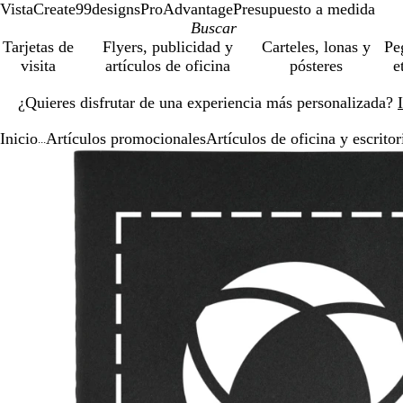
VistaCreate
99designs
ProAdvantage
Presupuesto a medida
Tarjetas de
Flyers, publicidad y
Carteles, lonas y
Pe
visita
artículos de oficina
pósteres
e
Diapositiva
¿Quieres disfrutar de una experiencia más personalizada?
1
de
Inicio
Artículos promocionales
Artículos de oficina y escritor
1
...
Diapositiva
Imagen
Acercado
Utiliza
Haz
1
ampliable
hasta
las
clic
de
mínimo
teclas
para
1
de
expandir
más
y
menos
para
ampliar
y
alejar
y
las
flechas