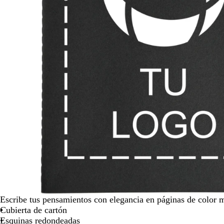
para
moverte
por
la
imagen
Escribe tus pensamientos con elegancia en páginas de color m
Cubierta de cartón
Esquinas redondeadas