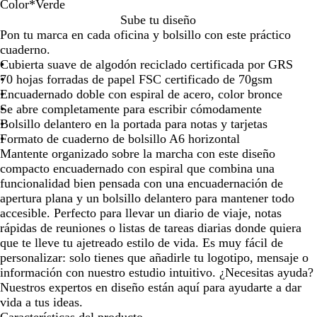
Color
*
Verde
por
por
por
por
por
G
C
V
A
Sube tu diseño
la
la
la
la
la
r
r
e
z
Pon tu marca en cada oficina y bolsillo con este práctico
imagen
imagen
imagen
imagen
image
i
e
r
u
cuaderno.
s
m
d
l
Cubierta suave de algodón reciclado certificada por GRS
a
e
m
70 hojas forradas de papel FSC certificado de 70gsm
a
Encuadernado doble con espiral de acero, color bronce
r
Se abre completamente para escribir cómodamente
i
Bolsillo delantero en la portada para notas y tarjetas
n
Formato de cuaderno de bolsillo A6 horizontal
o
Mantente organizado sobre la marcha con este diseño
compacto encuadernado con espiral que combina una
funcionalidad bien pensada con una encuadernación de
apertura plana y un bolsillo delantero para mantener todo
accesible. Perfecto para llevar un diario de viaje, notas
rápidas de reuniones o listas de tareas diarias donde quiera
que te lleve tu ajetreado estilo de vida. Es muy fácil de
personalizar: solo tienes que añadirle tu logotipo, mensaje o
información con nuestro estudio intuitivo. ¿Necesitas ayuda?
Nuestros expertos en diseño están aquí para ayudarte a dar
vida a tus ideas.
Características del producto