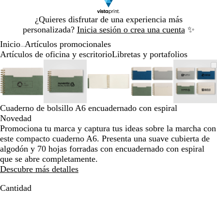
Diapositiva
¿Quieres disfrutar de una experiencia más
1
personalizada?
Inicia sesión o crea una cuenta
✨
de
Inicio
Artículos promocionales
1
...
Artículos de oficina y escritorio
Libretas y portafolios
Diapositiva
Imagen
Acercado
Utiliza
Haz
Imagen
Acercado
Utiliza
Haz
Imagen
Acercado
Utiliza
Haz
Imagen
Acercado
Utiliza
Haz
Image
Acerc
Utiliz
Haz
1
ampliable
hasta
las
clic
ampliable
hasta
las
clic
ampliable
hasta
las
clic
ampliable
hasta
las
clic
ampli
hasta
las
clic
de
mínimo
teclas
para
mínimo
teclas
para
mínimo
teclas
para
mínimo
teclas
para
míni
teclas
para
5
de
expandir
de
expandir
de
expandir
de
expandir
de
expan
más
más
más
más
más
Cuaderno de bolsillo A6 encuadernado con espiral
y
y
y
y
y
Novedad
menos
menos
menos
menos
meno
Promociona tu marca y captura tus ideas sobre la marcha con
para
para
para
para
para
este compacto cuaderno A6. Presenta una suave cubierta de
ampliar
ampliar
ampliar
ampliar
ampli
algodón y 70 hojas forradas con encuadernado con espiral
y
y
y
y
y
que se abre completamente.
alejar
alejar
alejar
alejar
alejar
Descubre más detalles
y
y
y
y
y
las
las
las
las
las
Cantidad
flechas
flechas
flechas
flechas
flecha
para
para
para
para
para
moverte
moverte
moverte
moverte
mover