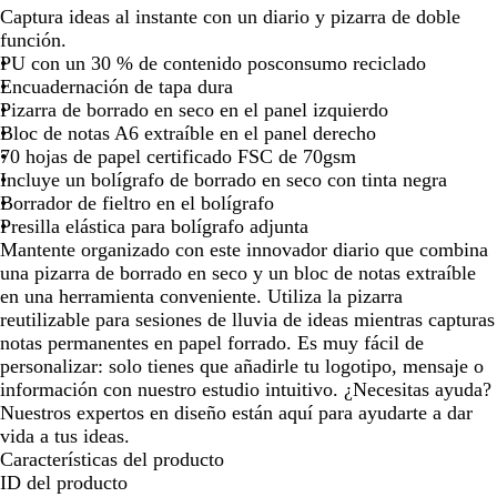
e
Captura ideas al instante con un diario y pizarra de doble
por
por
por
por
por
por
por
por
g
función.
la
la
la
la
la
la
la
la
r
PU con un 30 % de contenido posconsumo reciclado
imagen
imagen
imagen
imagen
imagen
imagen
imagen
ima
o
Encuadernación de tapa dura
Pizarra de borrado en seco en el panel izquierdo
Bloc de notas A6 extraíble en el panel derecho
70 hojas de papel certificado FSC de 70gsm
Incluye un bolígrafo de borrado en seco con tinta negra
Borrador de fieltro en el bolígrafo
Presilla elástica para bolígrafo adjunta
Mantente organizado con este innovador diario que combina
una pizarra de borrado en seco y un bloc de notas extraíble
en una herramienta conveniente. Utiliza la pizarra
reutilizable para sesiones de lluvia de ideas mientras capturas
notas permanentes en papel forrado. Es muy fácil de
personalizar: solo tienes que añadirle tu logotipo, mensaje o
información con nuestro estudio intuitivo. ¿Necesitas ayuda?
Nuestros expertos en diseño están aquí para ayudarte a dar
vida a tus ideas.
Características del producto
ID del producto