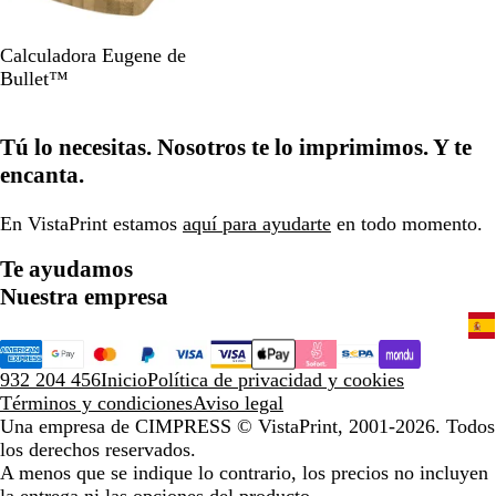
M
Calculadora Eugene de
a
Bullet™
r
r
Tú lo necesitas. Nosotros te lo imprimimos. Y te
ó
n
encanta.
En VistaPrint estamos
aquí para ayudarte
en todo momento.
Te ayudamos
Nuestra empresa
932 204 456
Inicio
Política de privacidad y cookies
Términos y condiciones
Aviso legal
Una empresa de CIMPRESS
© VistaPrint, 2001-2026. Todos
los derechos reservados.
A menos que se indique lo contrario, los precios no incluyen