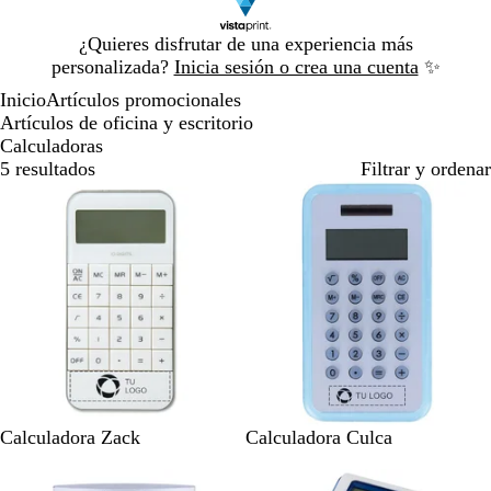
Diapositiva
¿Quieres disfrutar de una experiencia más
1
personalizada?
Inicia sesión o crea una cuenta
✨
de
Inicio
Artículos promocionales
1
Artículos de oficina y escritorio
Calculadoras
5 resultados
Filtrar y ordenar
B
A
Calculadora Zack
Calculadora Culca
l
z
Agotado
a
u