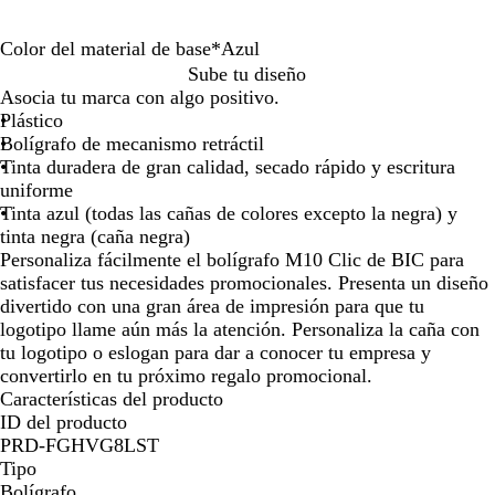
por
por
por
la
la
la
Color del material de base
*
Azul
imagen
imagen
imagen
N
A
A
R
N
V
Sube tu diseño
e
m
z
o
a
e
Asocia tu marca con algo positivo.
g
a
u
s
r
r
Plástico
r
r
l
a
a
d
Bolígrafo de mecanismo retráctil
o
i
n
e
Tinta duradera de gran calidad, secado rápido y escritura
l
j
uniforme
l
a
Tinta azul (todas las cañas de colores excepto la negra) y
o
tinta negra (caña negra)
Personaliza fácilmente el bolígrafo M10 Clic de BIC para
satisfacer tus necesidades promocionales. Presenta un diseño
divertido con una gran área de impresión para que tu
logotipo llame aún más la atención. Personaliza la caña con
tu logotipo o eslogan para dar a conocer tu empresa y
convertirlo en tu próximo regalo promocional.
Características del producto
ID del producto
PRD-FGHVG8LST
Tipo
Bolígrafo