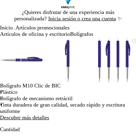
Diapositiva
¿Quieres disfrutar de una experiencia más
1
personalizada?
Inicia sesión o crea una cuenta
✨
de
Inicio
Artículos promocionales
1
...
Artículos de oficina y escritorio
Bolígrafos
Diapositiva
Imagen
Acercado
Utiliza
Haz
Imagen
Acercado
Utiliza
Haz
Imagen
Acercado
Utiliza
Haz
1
ampliable
hasta
las
clic
ampliable
hasta
las
clic
ampliable
hasta
las
clic
de
mínimo
teclas
para
mínimo
teclas
para
mínimo
teclas
para
3
de
expandir
de
expandir
de
expandir
más
más
más
y
y
y
menos
menos
menos
para
para
para
Bolígrafo M10 Clic de BIC
ampliar
ampliar
ampliar
Plástico
y
y
y
Bolígrafo de mecanismo retráctil
alejar
alejar
alejar
Tinta duradera de gran calidad, secado rápido y escritura
y
y
y
uniforme
las
las
las
Descubre más detalles
flechas
flechas
flechas
para
para
para
Cantidad
moverte
moverte
moverte