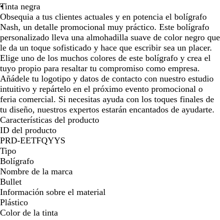
n
g
g
Tinta negra
por
por
por
por
por
por
e
r
r
Obsequia a tus clientes actuales y en potencia el bolígrafo
la
la
la
la
la
la
g
o
o
Nash, un detalle promocional muy práctico. Este bolígrafo
imagen
imagen
imagen
imagen
imagen
imag
r
personalizado lleva una almohadilla suave de color negro que
o
le da un toque sofisticado y hace que escribir sea un placer.
Elige uno de los muchos colores de este bolígrafo y crea el
tuyo propio para resaltar tu compromiso como empresa.
Añádele tu logotipo y datos de contacto con nuestro estudio
intuitivo y repártelo en el próximo evento promocional o
feria comercial. Si necesitas ayuda con los toques finales de
tu diseño, nuestros expertos estarán encantados de ayudarte.
Características del producto
ID del producto
PRD-EETFQYYS
Tipo
Bolígrafo
Nombre de la marca
Bullet
Información sobre el material
Plástico
Color de la tinta