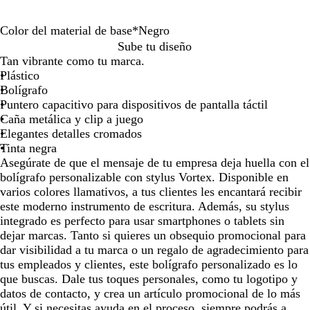
por
por
por
la
la
la
Color del material de base
*
Negro
imagen
imagen
imagen
N
R
P
A
V
N
O
A
M
Sube tu diseño
e
o
l
z
e
a
r
g
a
Tan vibrante como tu marca.
g
j
a
u
r
r
o
u
g
Plástico
r
o
t
l
d
a
r
a
e
Bolígrafo
o
e
e
n
o
m
n
Puntero capacitivo para dispositivos de pantalla táctil
a
j
s
a
t
Caña metálica y clip a juego
d
a
a
r
a
Elegantes detalles cromados
o
d
i
Tinta negra
o
n
Asegúrate de que el mensaje de tu empresa deja huella con el
a
bolígrafo personalizable con stylus Vortex. Disponible en
varios colores llamativos, a tus clientes les encantará recibir
este moderno instrumento de escritura. Además, su stylus
integrado es perfecto para usar smartphones o tablets sin
dejar marcas. Tanto si quieres un obsequio promocional para
dar visibilidad a tu marca o un regalo de agradecimiento para
tus empleados y clientes, este bolígrafo personalizado es lo
que buscas. Dale tus toques personales, como tu logotipo y
datos de contacto, y crea un artículo promocional de lo más
útil. Y si necesitas ayuda en el proceso, siempre podrás a