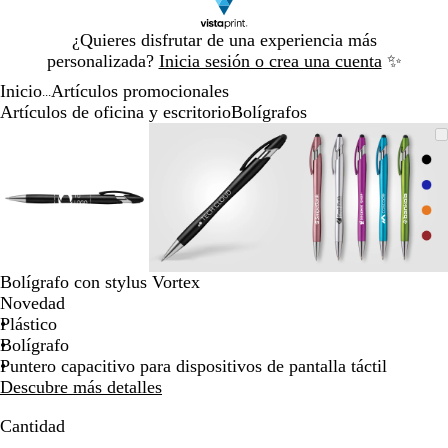
Diapositiva
¿Quieres disfrutar de una experiencia más
1
personalizada?
Inicia sesión o crea una cuenta
✨
de
Inicio
Artículos promocionales
1
...
Artículos de oficina y escritorio
Bolígrafos
Diapositiva
Imagen
Acercado
Utiliza
Haz
Imagen
Acercado
Utiliza
Haz
Imagen
Acercado
Utiliza
Haz
1
ampliable
hasta
las
clic
ampliable
hasta
las
clic
ampliable
hasta
las
clic
de
mínimo
teclas
para
mínimo
teclas
para
mínimo
teclas
para
3
de
expandir
de
expandir
de
expandir
más
más
más
y
y
y
menos
menos
menos
para
para
para
Bolígrafo con stylus Vortex
ampliar
ampliar
ampliar
Novedad
y
y
y
Plástico
alejar
alejar
alejar
Bolígrafo
y
y
y
Puntero capacitivo para dispositivos de pantalla táctil
las
las
las
Descubre más detalles
flechas
flechas
flechas
para
para
para
Cantidad
moverte
moverte
moverte