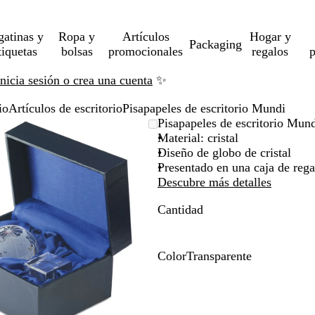
gatinas y
Ropa y
Artículos
Hogar y
Packaging
tiquetas
bolsas
promocionales
regalos
p
Inicia sesión o crea una cuenta
✨
io
Artículos de escritorio
Pisapapeles de escritorio Mundi
Imagen
Acercado
Utiliza
Haz
Pisapapeles de escritorio Mun
ampliable
hasta
las
clic
Material: cristal
mínimo
teclas
para
Diseño de globo de cristal
de
expandir
Presentado en una caja de rega
más
Descubre más detalles
y
Cantidad
menos
para
ampliar
y
Color
Transparente
alejar
T
y
r
las
a
flechas
n