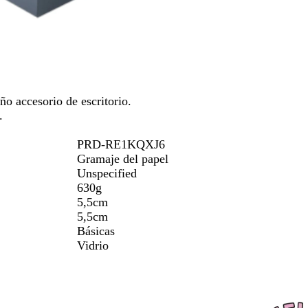
para
s
moverte
p
por
a
la
r
imagen
e
n
t
o accesorio de escritorio.
e
.
PRD-RE1KQXJ6
Gramaje del papel
Unspecified
630g
5,5cm
5,5cm
Básicas
Vidrio