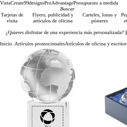
VistaCreate
99designs
ProAdvantage
Presupuesto a medida
Tarjetas de
Flyers, publicidad y
Carteles, lonas y
Pe
visita
artículos de oficina
pósteres
e
Diapositiva
¿Quieres disfrutar de una experiencia más personalizada?
1
de
Inicio
Artículos promocionales
Artículos de oficina y escritor
1
...
Diapositiva
Imagen
Acercado
Utiliza
Haz
1
ampliable
hasta
las
clic
de
mínimo
teclas
para
2
de
expandir
más
y
menos
para
ampliar
y
alejar
y
las
flechas