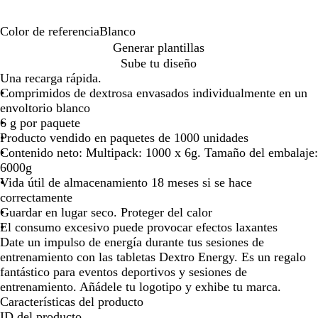
por
por
por
la
la
la
Color de referencia
Blanco
imagen
imagen
imagen
B
Generar plantillas
l
Sube tu diseño
a
Una recarga rápida.
n
Comprimidos de dextrosa envasados individualmente en un
c
envoltorio blanco
o
6 g por paquete
Producto vendido en paquetes de 1000 unidades
Contenido neto: Multipack: 1000 x 6g. Tamaño del embalaje:
6000g
Vida útil de almacenamiento 18 meses si se hace
correctamente
Guardar en lugar seco. Proteger del calor
El consumo excesivo puede provocar efectos laxantes
Date un impulso de energía durante tus sesiones de
entrenamiento con las tabletas Dextro Energy. Es un regalo
fantástico para eventos deportivos y sesiones de
entrenamiento. Añádele tu logotipo y exhibe tu marca.
Características del producto
ID del producto