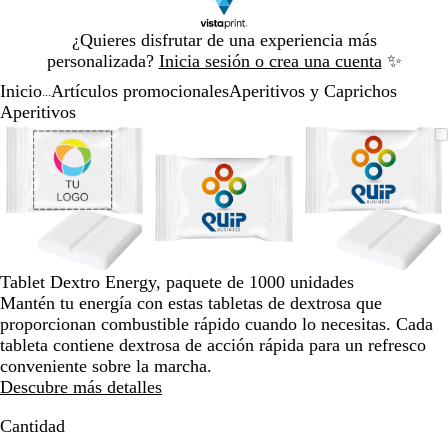
Diapositiva
¿Quieres disfrutar de una experiencia más
1
personalizada?
Inicia sesión o crea una cuenta
✨
de
Inicio
Artículos promocionales
Aperitivos y Caprichos
1
...
Aperitivos
Diapositiva
Imagen
Acercado
Utiliza
Haz
Imagen
Acercado
Utiliza
Haz
Imagen
Acercado
Utiliza
Haz
1
ampliable
hasta
las
clic
ampliable
hasta
las
clic
ampliable
hasta
las
clic
de
mínimo
teclas
para
mínimo
teclas
para
mínimo
teclas
para
3
de
expandir
de
expandir
de
expandir
más
más
más
y
y
y
menos
menos
menos
para
para
para
Tablet Dextro Energy, paquete de 1000 unidades
ampliar
ampliar
ampliar
Mantén tu energía con estas tabletas de dextrosa que
y
y
y
proporcionan combustible rápido cuando lo necesitas. Cada
alejar
alejar
alejar
tableta contiene dextrosa de acción rápida para un refresco
y
y
y
conveniente sobre la marcha.
las
las
las
Descubre más detalles
flechas
flechas
flechas
para
para
para
Cantidad
moverte
moverte
moverte