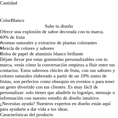
Cantidad
la
la
imagen
imagen
Color
Blanco
B
Sube tu diseño
l
Ofrece una explosión de sabor decorada con tu marca.
a
10% de fruta
n
Aromas naturales y extractos de plantas colorantes
c
Mezcla de colores y sabores
o
Bolsa de papel de aluminio blanco brillante
Déjate llevar por estas gominolas personalizables con tu
marca, verás cómo la conversación empieza a fluir entre tus
contactos. Estos sabrosos chicles de fruta, con sus sabores y
colores naturales elaborado a partir de un 10% zumo de
frutas, son perfectos como obsequio en eventos o para tener
un gesto divertido con tus clientes. Es muy fácil de
personalizar: solo tienes que añadirle tu logotipo, mensaje o
información con nuestro estudio de diseño intuitivo.
¿Necesitas ayuda? Nuestros expertos en diseño están aquí
para ayudarte a dar vida a tus ideas.
Características del producto