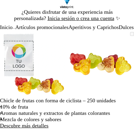
Diapositiva
¿Quieres disfrutar de una experiencia más
1
personalizada?
Inicia sesión o crea una cuenta
✨
de
Inicio
Artículos promocionales
Aperitivos y Caprichos
Dulces
1
...
Diapositiva
Imagen
Acercado
Utiliza
Haz
Imagen
Acercado
Utiliza
Haz
1
ampliable
hasta
las
clic
ampliable
hasta
las
clic
de
mínimo
teclas
para
mínimo
teclas
para
2
de
expandir
de
expandir
más
más
y
y
menos
menos
para
para
ampliar
ampliar
y
y
alejar
alejar
Chicle de frutas con forma de ciclista – 250 unidades
y
y
10% de fruta
las
las
Aromas naturales y extractos de plantas colorantes
flechas
flechas
Mezcla de colores y sabores
para
para
Descubre más detalles
moverte
moverte
por
por