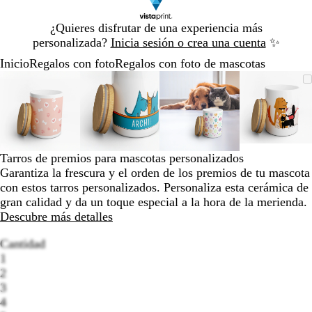
Diapositiva
¿Quieres disfrutar de una experiencia más
1
personalizada?
Inicia sesión o crea una cuenta
✨
de
Inicio
Regalos con foto
Regalos con foto de mascotas
1
Diapositiva
Imagen
Acercado
Utiliza
Haz
Imagen
Acercado
Utiliza
Haz
Imagen
Acercado
Utiliza
Haz
Image
Acerca
Utiliza
Haz
1
ampliable
hasta
las
clic
ampliable
hasta
las
clic
ampliable
hasta
las
clic
amplia
hasta
las
clic
de
mínimo
teclas
para
mínimo
teclas
para
mínimo
teclas
para
mínim
teclas
para
4
de
expandir
de
expandir
de
expandir
de
expand
más
más
más
más
y
y
y
y
Tarros de premios para mascotas personalizados
menos
menos
menos
menos
Garantiza la frescura y el orden de los premios de tu mascota
para
para
para
para
con estos tarros personalizados. Personaliza esta cerámica de
ampliar
ampliar
ampliar
amplia
gran calidad y da un toque especial a la hora de la merienda.
y
y
y
y
Descubre más detalles
alejar
alejar
alejar
alejar
y
y
y
y
Cantidad
las
las
las
las
1
flechas
flechas
flechas
flechas
2
para
para
para
para
3
Loading
moverte
moverte
moverte
movert
4
options
por
por
por
por