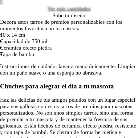
5
la
la
la
la
Ver más cantidades
imagen
imagen
imagen
imagen
Sube tu diseño
Decora estos tarros de premios personalizables con los
momentos favoritos con tu mascota.
10 x 14 cm
Capacidad de 750 ml
Cerámica efecto piedra
Tapa de bambú
Instrucciones de cuidado:
lavar a mano únicamente. Limpiar
con un paño suave o una esponja no abrasiva.
Chuches para alegrar el día a tu mascota
Haz las delicias de tus amigos peludos con un lugar especial
para sus galletas con estos tarros de premios para mascotas
personalizados. No son unos simples tarros, sino una forma
de premiar a tu mascota y de mantener la frescura de sus
golosinas. Están hechos de cerámica efecto piedra, resistente
y con tapa de bambú. Se cierran de forma hermética y