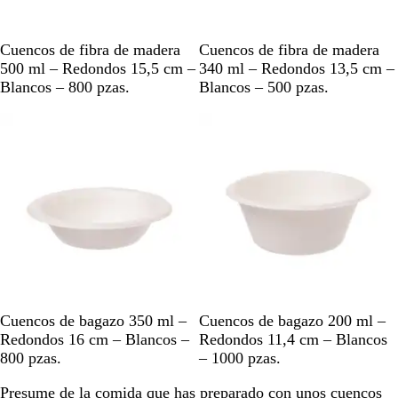
B
B
Cuencos de fibra de madera
Cuencos de fibra de madera
l
l
500 ml – Redondos 15,5 cm –
340 ml – Redondos 13,5 cm –
a
a
Blancos – 800 pzas.
Blancos – 500 pzas.
n
n
c
c
o
o
B
B
Cuencos de bagazo 350 ml –
Cuencos de bagazo 200 ml –
l
l
Redondos 16 cm – Blancos –
Redondos 11,4 cm – Blancos
a
a
800 pzas.
– 1000 pzas.
n
n
Presume de la comida que has preparado con unos cuencos
c
c