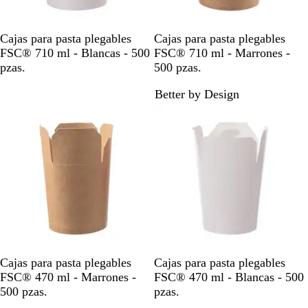
B
M
Cajas para pasta plegables
Cajas para pasta plegables
l
a
FSC® 710 ml - Blancas - 500
FSC® 710 ml - Marrones -
a
r
pzas.
500 pzas.
n
r
Better by Design
c
ó
o
n
M
B
Cajas para pasta plegables
Cajas para pasta plegables
a
l
FSC® 470 ml - Marrones -
FSC® 470 ml - Blancas - 500
r
a
500 pzas.
pzas.
r
n