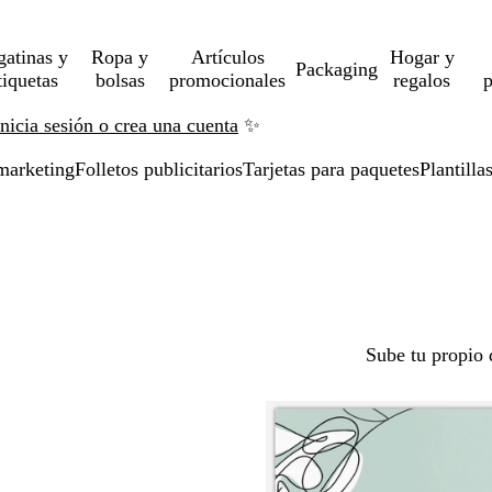
gatinas y
Ropa y
Artículos
Hogar y
Packaging
tiquetas
bolsas
promocionales
regalos
p
Inicia sesión o crea una cuenta
✨
marketing
Folletos publicitarios
Tarjetas para paquetes
Plantilla
Sube tu propio 