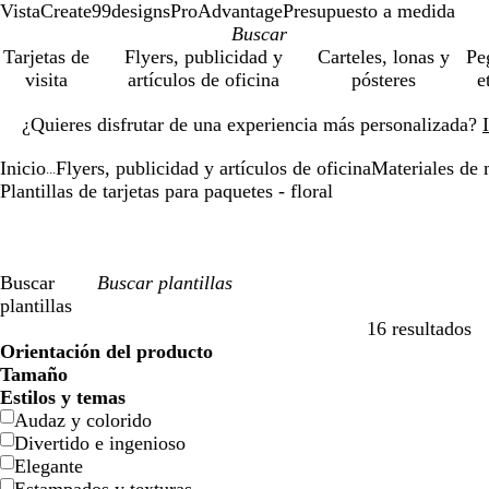
VistaCreate
99designs
ProAdvantage
Presupuesto a medida
Tarjetas de
Flyers, publicidad y
Carteles, lonas y
Pe
visita
artículos de oficina
pósteres
e
Diapositiva
¿Quieres disfrutar de una experiencia más personalizada?
1
de
Inicio
Flyers, publicidad y artículos de oficina
Materiales de 
1
...
Plantillas de tarjetas para paquetes - floral
Buscar
plantillas
16 resultados
Filtros
Orientación del producto
Tamaño
Estilos y temas
Audaz y colorido
Divertido e ingenioso
Elegante