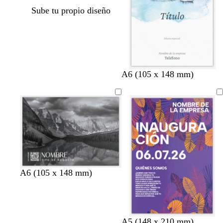
Sube tu propio diseño
A6 (105 x 148 mm)
g
g
m
v
A6 (105 x 148 mm)
r
r
a
e
i
i
r
r
s
s
r
d
o
o
ó
e
p
a
s
m
A5 (148 x 210 mm)