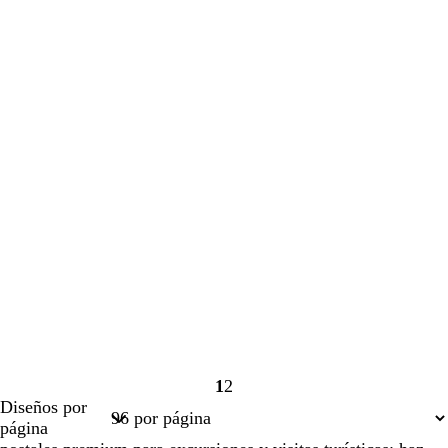
1
2
Página
Página
Diseños por
1
2
página