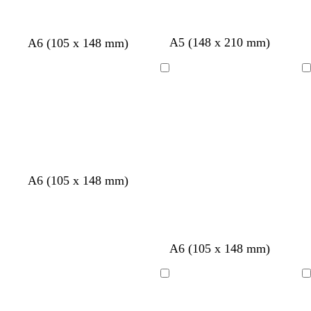
m
a
v
A5 (148 x 210 mm)
A6 (105 x 148 mm)
a
c
e
r
e
r
Cargando
Cargando
r
r
d
ó
o
e
n
a
o
z
s
u
c
l
u
a
A6 (105 x 148 mm)
r
d
o
o
a
a
A6 (105 x 148 mm)
z
c
u
e
Cargando
Cargando
l
r
o
o