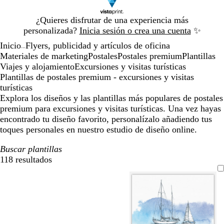
Diapositiva
¿Quieres disfrutar de una experiencia más
1
personalizada?
Inicia sesión o crea una cuenta
✨
de
Inicio
Flyers, publicidad y artículos de oficina
1
...
Materiales de marketing
Postales
Postales premium
Plantillas
Viajes y alojamiento
Excursiones y visitas turísticas
Plantillas de postales premium - excursiones y visitas
turísticas
Explora los diseños y las plantillas más populares de postales
premium para excursiones y visitas turísticas. Una vez hayas
encontrado tu diseño favorito, personalízalo añadiendo tus
toques personales en nuestro estudio de diseño online.
Buscar plantillas
118 resultados
Filtros