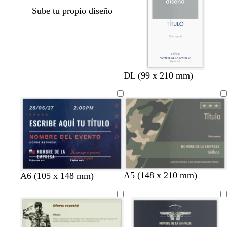
Sube tu propio diseño
DL (99 x 210 mm)
g
a
g
n
g
m
p
A5 (148 x 210 mm)
a
n
v
A6 (105 x 148 mm)
r
z
r
e
r
a
ú
z
e
e
i
u
i
g
i
r
r
u
g
r
s
l
s
r
s
r
p
l
r
d
o
o
o
o
o
ó
u
o
o
e