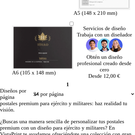
g
a
v
a
r
A5 (148 x 210 mm)
r
z
e
m
o
i
u
r
a
j
Servicios de diseño
s
l
d
r
o
Trabaja con un diseñador
o
e
i
s
o
l
c
l
l
u
i
o
Obtén un diseño
r
v
profesional creado desde
o
a
cero
n
b
n
a
b
A6 (105 x 148 mm)
Desde 12,00 €
e
l
e
z
l
1
g
a
g
u
a
Página
Diseños por
r
n
r
l
n
1
página
o
c
o
o
c
postales premium para ejército y militares: haz realidad tu
o
s
o
visión.
c
u
¿Buscas una manera sencilla de personalizar tus postales
r
premium con un diseño para ejército y militares? En
o
VistaPrint te ayudamos ofreciéndote una colección con gran