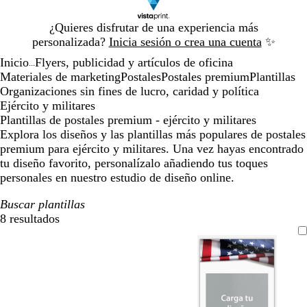
Diapositiva
¿Quieres disfrutar de una experiencia más
1
personalizada?
Inicia sesión o crea una cuenta
✨
de
Inicio
Flyers, publicidad y artículos de oficina
1
...
Materiales de marketing
Postales
Postales premium
Plantillas
Organizaciones sin fines de lucro, caridad y política
Ejército y militares
Plantillas de postales premium - ejército y militares
Explora los diseños y las plantillas más populares de postales
premium para ejército y militares. Una vez hayas encontrado
tu diseño favorito, personalízalo añadiendo tus toques
personales en nuestro estudio de diseño online.
Buscar plantillas
8 resultados
Filtros