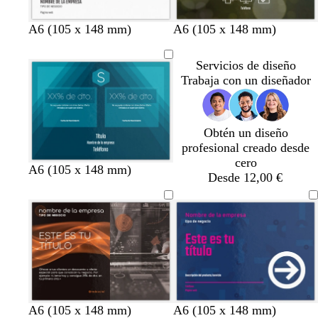
o
o
l
a
t
m
a
t
v
A6 (105 x 148 mm)
A6 (105 x 148 mm)
d
e
a
z
o
e
o
r
g
u
s
r
Servicios de diseño
r
e
l
t
d
Trabaja con un diseñador
a
n
o
a
e
c
t
s
d
a
o
a
c
o
z
t
u
u
Obtén un diseño
a
r
l
profesional creado desde
o
a
cero
v
p
A6 (105 x 148 mm)
d
Desde 12,00 €
e
ú
o
r
r
d
p
e
u
a
r
z
a
u
o
l
s
a
c
n
n
n
n
n
a
v
n
g
g
r
A6 (105 x 148 mm)
A6 (105 x 148 mm)