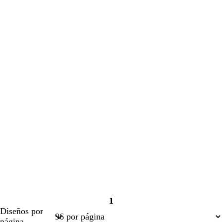
1
Página
Diseños por
1
página