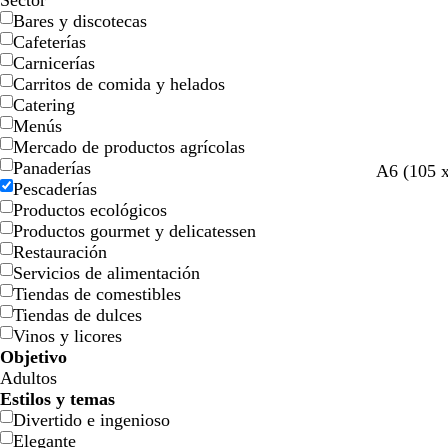
Sector
Bares y discotecas
Cafeterías
Carnicerías
Carritos de comida y helados
Catering
Menús
Mercado de productos agrícolas
Panaderías
g
g
g
A6 (105 
Pescaderías
r
r
r
Productos ecológicos
i
i
i
Productos gourmet y delicatessen
s
s
s
Restauración
o
c
c
Servicios de alimentación
s
l
l
Tiendas de comestibles
c
a
a
Tiendas de dulces
u
r
r
Vinos y licores
r
o
o
Objetivo
o
Adultos
Estilos y temas
Divertido e ingenioso
Elegante