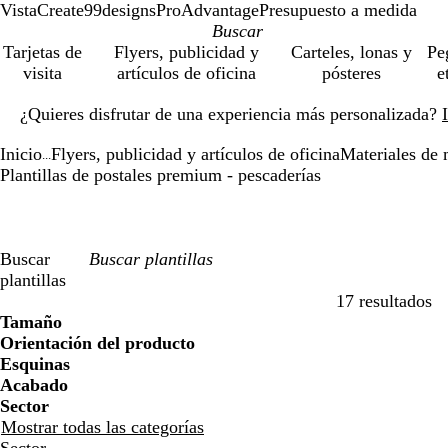
VistaCreate
99designs
ProAdvantage
Presupuesto a medida
Tarjetas de
Flyers, publicidad y
Carteles, lonas y
Pe
visita
artículos de oficina
pósteres
e
Diapositiva
¿Quieres disfrutar de una experiencia más personalizada?
1
de
Inicio
Flyers, publicidad y artículos de oficina
Materiales de 
1
...
Plantillas de postales premium - pescaderías
Buscar
plantillas
17 resultados
Filtros
Tamaño
Orientación del producto
Esquinas
Acabado
Sector
Mostrar todas las categorías