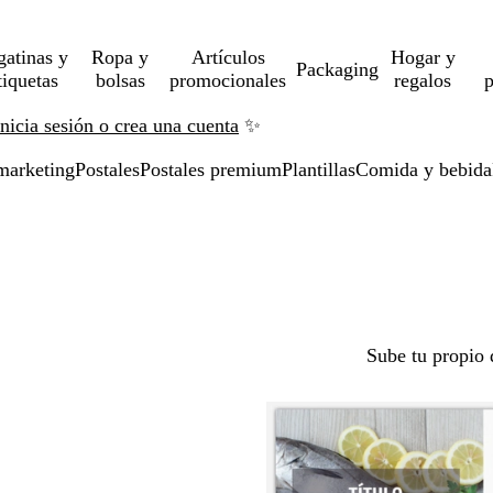
gatinas y
Ropa y
Artículos
Hogar y
Packaging
tiquetas
bolsas
promocionales
regalos
p
Inicia sesión o crea una cuenta
✨
marketing
Postales
Postales premium
Plantillas
Comida y bebida
Sube tu propio 