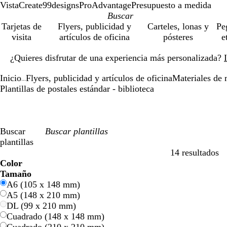
VistaCreate
99designs
ProAdvantage
Presupuesto a medida
Tarjetas de
Flyers, publicidad y
Carteles, lonas y
Pe
visita
artículos de oficina
pósteres
e
Diapositiva
¿Quieres disfrutar de una experiencia más personalizada?
1
de
Inicio
Flyers, publicidad y artículos de oficina
Materiales de 
1
...
Plantillas de postales estándar - biblioteca
Buscar
plantillas
14 resultados
Filtros
Color
A
A
V
V
A
A
N
N
R
R
G
G
B
B
N
N
M
M
C
C
M
M
R
R
Tamaño
z
z
e
e
m
m
a
a
o
o
r
r
l
l
e
e
a
a
r
r
o
o
o
o
A6 (105 x 148 mm)
u
u
r
r
a
a
r
r
j
j
i
i
a
a
g
g
r
r
e
e
r
r
s
s
A5 (148 x 210 mm)
l
l
d
d
r
r
a
a
o
o
s
s
n
n
r
r
r
r
m
m
a
a
a
a
DL (99 x 210 mm)
e
e
i
i
n
n
c
c
o
o
ó
ó
a
a
d
d
Cuadrado (148 x 148 mm)
l
l
j
j
o
o
n
n
o
o