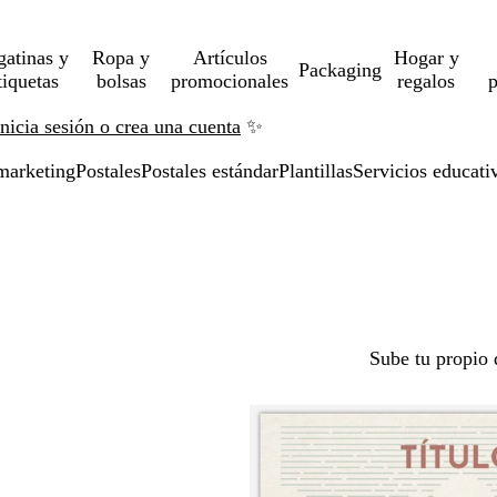
gatinas y
Ropa y
Artículos
Hogar y
Packaging
tiquetas
bolsas
promocionales
regalos
p
Inicia sesión o crea una cuenta
✨
marketing
Postales
Postales estándar
Plantillas
Servicios educati
Sube tu propio 