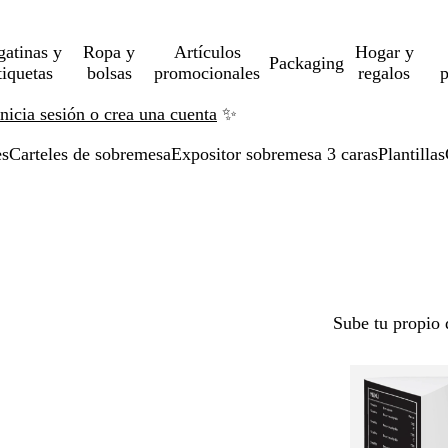
gatinas y
Ropa y
Artículos
Hogar y
Packaging
tiquetas
bolsas
promocionales
regalos
p
Inicia sesión o crea una cuenta
✨
es
Carteles de sobremesa
Expositor sobremesa 3 caras
Plantillas
Sube tu propio 