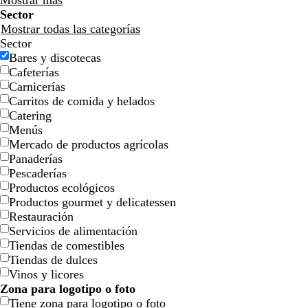
Mostrar más
Sector
Mostrar todas las categorías
Sector
Bares y discotecas
Cafeterías
Carnicerías
Carritos de comida y helados
Catering
g
b
b
b
g
Menús
r
l
l
l
r
Mercado de productos agrícolas
i
a
a
a
i
Panaderías
s
n
n
n
s
Pescaderías
c
c
c
c
c
Productos ecológicos
l
o
o
o
l
Productos gourmet y delicatessen
a
a
Restauración
r
r
Servicios de alimentación
o
o
Tiendas de comestibles
Tiendas de dulces
Vinos y licores
Zona para logotipo o foto
Tiene zona para logotipo o foto
g
g
d
m
v
m