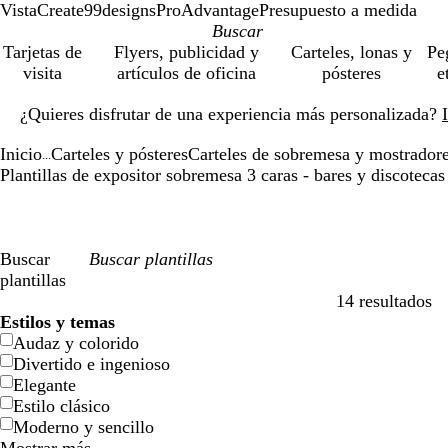
VistaCreate
99designs
ProAdvantage
Presupuesto a medida
Tarjetas de
Flyers, publicidad y
Carteles, lonas y
Pe
visita
artículos de oficina
pósteres
e
Diapositiva
¿Quieres disfrutar de una experiencia más personalizada?
1
de
Inicio
Carteles y pósteres
Carteles de sobremesa y mostrador
1
...
Plantillas de expositor sobremesa 3 caras - bares y discotecas
Buscar
plantillas
14 resultados
Filtros
Estilos y temas
Audaz y colorido
Divertido e ingenioso
Elegante
Estilo clásico
Moderno y sencillo