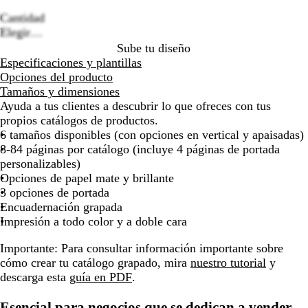
Loading
por
por
por
por
options
Cantidad
la
la
la
la
Elegir…
imagen
imagen
imagen
imagen
Sube tu diseño
Especificaciones y plantillas
Opciones del producto
Tamaños y dimensiones
Ayuda a tus clientes a descubrir lo que ofreces con tus
propios catálogos de productos.
6 tamaños disponibles (con opciones en vertical y apaisadas)
8-84 páginas por catálogo (incluye 4 páginas de portada
personalizables)
Opciones de papel mate y brillante
3 opciones de portada
Encuadernación grapada
Impresión a todo color y a doble cara
Importante:
Para consultar información importante sobre
cómo crear tu catálogo grapado, mira
nuestro tutorial
y
descarga esta
guía en PDF
.
Esencial para negocios que se dedican a vender