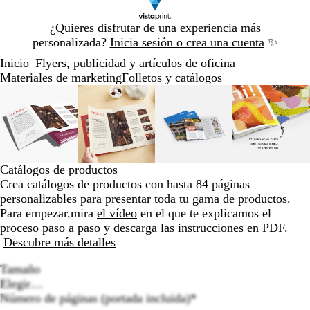
Diapositiva
¿Quieres disfrutar de una experiencia más
1
personalizada?
Inicia sesión o crea una cuenta
✨
de
Inicio
Flyers, publicidad y artículos de oficina
1
...
Materiales de marketing
Folletos y catálogos
Diapositiva
Imagen
Acercado
Utiliza
Haz
Imagen
Acercado
Utiliza
Haz
Imagen
Acercado
Utiliza
Haz
Imagen
Acerca
Utiliza
Haz
1
ampliable
hasta
las
clic
ampliable
hasta
las
clic
ampliable
hasta
las
clic
ampliab
hasta
las
clic
de
mínimo
teclas
para
mínimo
teclas
para
mínimo
teclas
para
mínimo
teclas
para
4
de
expandir
de
expandir
de
expandir
de
expandi
más
más
más
más
y
y
y
y
Catálogos de productos
menos
menos
menos
menos
Crea catálogos de productos con hasta 84 páginas
para
para
para
para
personalizables para presentar toda tu gama de productos.
ampliar
ampliar
ampliar
ampliar
Para empezar,
mira
el vídeo
en el que te explicamos el
y
y
y
y
proceso paso a paso y descarga
las instrucciones en PDF.
alejar
alejar
alejar
alejar
Descubre más detalles
y
y
y
y
las
las
las
las
Tamaño
flechas
flechas
flechas
flechas
Elegir…
para
para
para
para
Número de páginas (portada incluida)
*
moverte
moverte
moverte
movert