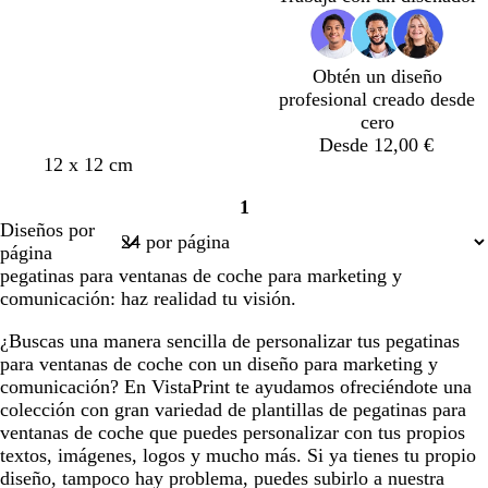
o
u
u
z
c
z
a
c
r
e
u
u
u
u
o
l
r
l
r
Obtén un diseño
a
o
a
o
profesional creado desde
d
d
cero
o
o
Desde 12,00 €
12 x 12 cm
1
Página
Diseños por
1
página
pegatinas para ventanas de coche para marketing y
comunicación: haz realidad tu visión.
¿Buscas una manera sencilla de personalizar tus pegatinas
para ventanas de coche con un diseño para marketing y
comunicación? En VistaPrint te ayudamos ofreciéndote una
colección con gran variedad de plantillas de pegatinas para
ventanas de coche que puedes personalizar con tus propios
textos, imágenes, logos y mucho más. Si ya tienes tu propio
diseño, tampoco hay problema, puedes subirlo a nuestra