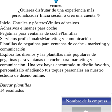
Diapositiva
¿Quieres disfrutar de una experiencia más
1
personalizada?
Inicia sesión o crea una cuenta
✨
de
Inicio
Carteles y pósteres
Vinilos adhesivos
1
...
Adhesivos e imanes para coche
Pegatinas para ventanas de coche
Plantillas
Servicios profesionales
Marketing y comunicación
Plantillas de pegatinas para ventanas de coche - marketing y
comunicación
Explora los diseños y las plantillas más populares de
pegatinas para ventanas de coche para marketing y
comunicación. Una vez hayas encontrado tu diseño favorito,
personalízalo añadiendo tus toques personales en nuestro
estudio de diseño online.
Buscar plantillas
14 resultados
Filtros