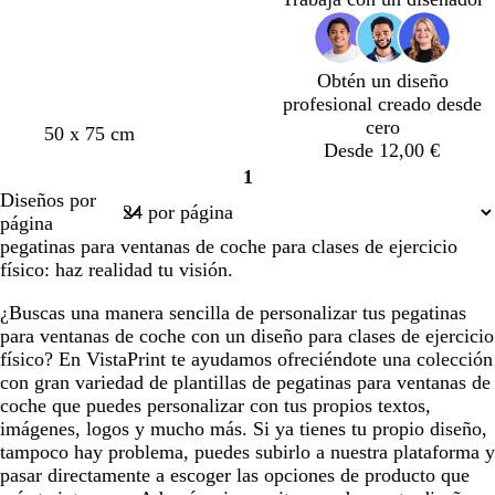
o
o
o
o
o
l
o
s
r
b
l
c
a
o
o
u
o
s
Obtén un diseño
r
s
q
profesional creado desde
o
c
u
cero
50 x 75 cm
u
e
Desde 12,00 €
r
1
o
Página
Diseños por
1
página
pegatinas para ventanas de coche para clases de ejercicio
físico: haz realidad tu visión.
¿Buscas una manera sencilla de personalizar tus pegatinas
para ventanas de coche con un diseño para clases de ejercicio
físico? En VistaPrint te ayudamos ofreciéndote una colección
con gran variedad de plantillas de pegatinas para ventanas de
coche que puedes personalizar con tus propios textos,
imágenes, logos y mucho más. Si ya tienes tu propio diseño,
tampoco hay problema, puedes subirlo a nuestra plataforma y
pasar directamente a escoger las opciones de producto que