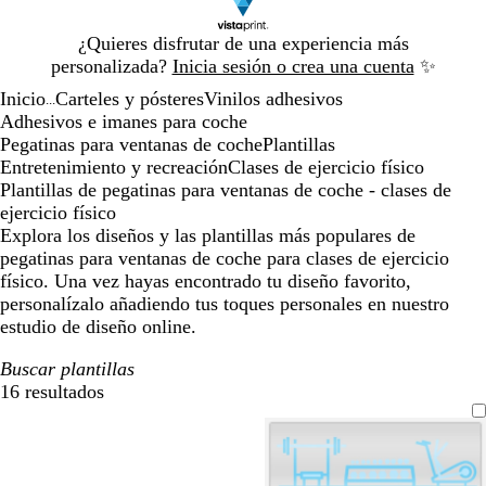
Diapositiva
¿Quieres disfrutar de una experiencia más
1
personalizada?
Inicia sesión o crea una cuenta
✨
de
Inicio
Carteles y pósteres
Vinilos adhesivos
1
...
Adhesivos e imanes para coche
Pegatinas para ventanas de coche
Plantillas
Entretenimiento y recreación
Clases de ejercicio físico
Plantillas de pegatinas para ventanas de coche - clases de
ejercicio físico
Explora los diseños y las plantillas más populares de
pegatinas para ventanas de coche para clases de ejercicio
físico. Una vez hayas encontrado tu diseño favorito,
personalízalo añadiendo tus toques personales en nuestro
estudio de diseño online.
Buscar plantillas
16 resultados
Filtros