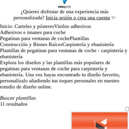
Diapositiva
¿Quieres disfrutar de una experiencia más
1
personalizada?
Inicia sesión o crea una cuenta
✨
de
Inicio
Carteles y pósteres
Vinilos adhesivos
1
...
Adhesivos e imanes para coche
Pegatinas para ventanas de coche
Plantillas
Construcción y Bienes Raíces
Carpintería y ebanistería
Plantillas de pegatinas para ventanas de coche - carpintería y
ebanistería
Explora los diseños y las plantillas más populares de
pegatinas para ventanas de coche para carpintería y
ebanistería. Una vez hayas encontrado tu diseño favorito,
personalízalo añadiendo tus toques personales en nuestro
estudio de diseño online.
Buscar plantillas
11 resultados
Filtros