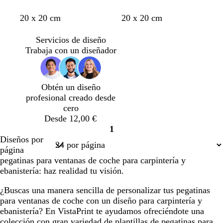
t
g
t
g
t
20 x 20 cm
20 x 20 cm
e
r
o
r
o
r
i
s
i
s
Servicios de diseño
r
s
t
s
t
Trabaja con un diseñador
a
c
a
a
c
l
d
d
o
a
o
o
Obtén un diseño
t
r
profesional creado desde
a
o
cero
Desde 12,00 €
1
Página
Diseños por
1
página
pegatinas para ventanas de coche para carpintería y
ebanistería: haz realidad tu visión.
¿Buscas una manera sencilla de personalizar tus pegatinas
para ventanas de coche con un diseño para carpintería y
ebanistería? En VistaPrint te ayudamos ofreciéndote una
colección con gran variedad de plantillas de pegatinas para