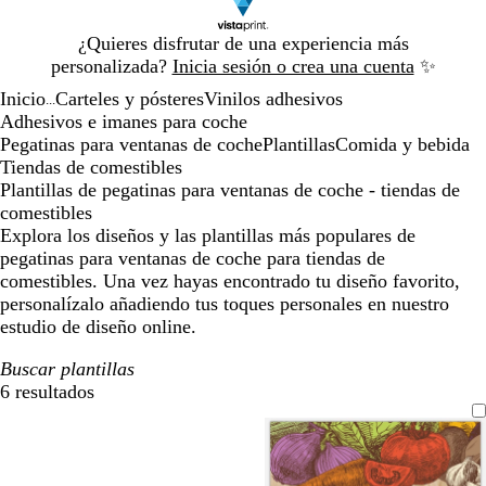
Diapositiva
¿Quieres disfrutar de una experiencia más
1
personalizada?
Inicia sesión o crea una cuenta
✨
de
Inicio
Carteles y pósteres
Vinilos adhesivos
1
...
Adhesivos e imanes para coche
Pegatinas para ventanas de coche
Plantillas
Comida y bebida
Tiendas de comestibles
Plantillas de pegatinas para ventanas de coche - tiendas de
comestibles
Explora los diseños y las plantillas más populares de
pegatinas para ventanas de coche para tiendas de
comestibles. Una vez hayas encontrado tu diseño favorito,
personalízalo añadiendo tus toques personales en nuestro
estudio de diseño online.
Buscar plantillas
6 resultados
Filtros