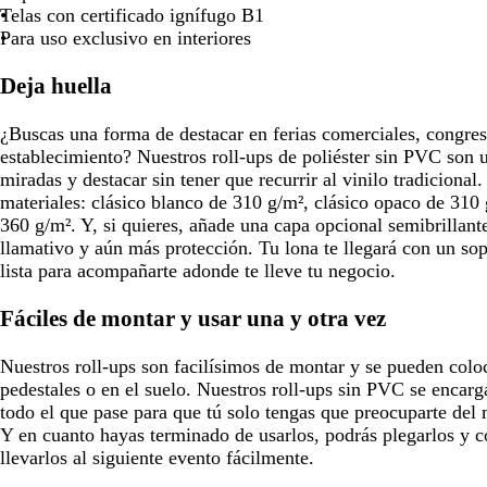
i
u
r
u
u
o
c
Telas con certificado ignífugo B1
v
r
o
r
l
u
Para uso exclusivo en interiores
a
o
o
a
r
d
o
Deja huella
o
¿Buscas una forma de destacar en ferias comerciales, congres
establecimiento? Nuestros roll-ups de poliéster sin PVC son u
miradas y destacar sin tener que recurrir al vinilo tradiciona
materiales: clásico blanco de 310 g/m², clásico opaco de 31
360 g/m². Y, si quieres, añade una capa opcional semibrillan
llamativo y aún más protección. Tu lona te llegará con un sop
lista para acompañarte adonde te lleve tu negocio.
Fáciles de montar y usar una y otra vez
Nuestros roll-ups son facilísimos de montar y se pueden colo
pedestales o en el suelo. Nuestros roll-ups sin PVC se encarg
todo el que pase para que tú solo tengas que preocuparte del 
Y en cuanto hayas terminado de usarlos, podrás plegarlos y co
llevarlos al siguiente evento fácilmente.