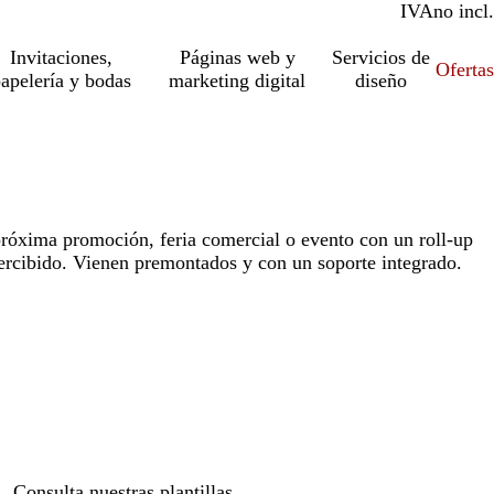
IVA
incl.
no incl.
Invitaciones,
Páginas web y
Servicios de
Ofertas
apelería y bodas
marketing digital
diseño
róxima promoción, feria comercial o evento con un roll-up
percibido. Vienen premontados y con un soporte integrado.
Loading
options
Consulta nuestras plantillas