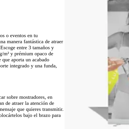
o
u
o
m
a
d
e
m
os o eventos en tu
a
na manera fantástica de atraer
r
l. Escoge entre 3 tamaños y
0 g/m² y prémium opaco de
te que aporta un acabado
orte integrado y una funda,
car sobre mostradores, en
an de atraer la atención de
mensaje que quieres transmitir.
locártelos bajo el brazo para