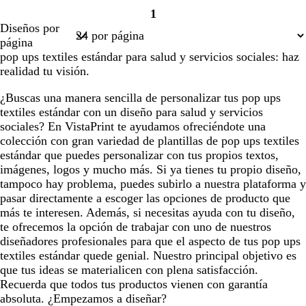
r
r
r
r
r
1
i
i
i
i
i
Página
Diseños por
s
s
s
s
s
1
página
o
o
o
o
o
pop ups textiles estándar para salud y servicios sociales: haz
s
s
s
s
s
realidad tu visión.
c
c
c
c
c
u
u
u
u
u
¿Buscas una manera sencilla de personalizar tus pop ups
r
r
r
r
r
textiles estándar con un diseño para salud y servicios
o
o
o
o
o
sociales? En VistaPrint te ayudamos ofreciéndote una
colección con gran variedad de plantillas de pop ups textiles
estándar que puedes personalizar con tus propios textos,
imágenes, logos y mucho más. Si ya tienes tu propio diseño,
tampoco hay problema, puedes subirlo a nuestra plataforma y
pasar directamente a escoger las opciones de producto que
más te interesen. Además, si necesitas ayuda con tu diseño,
te ofrecemos la opción de trabajar con uno de nuestros
diseñadores profesionales para que el aspecto de tus pop ups
textiles estándar quede genial. Nuestro principal objetivo es
que tus ideas se materialicen con plena satisfacción.
Recuerda que todos tus productos vienen con garantía
absoluta. ¿Empezamos a diseñar?