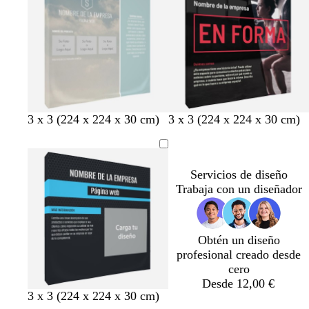
o
o
u
c
c
c
c
c
c
s
s
r
o
o
o
o
o
o
c
c
a
u
u
r
r
o
o
n
g
g
n
3 x 3 (224 x 224 x 30 cm)
3 x 3 (224 x 224 x 30 cm)
e
r
r
e
g
i
i
g
r
s
s
r
Servicios de diseño
o
o
o
o
Trabaja con un diseñador
s
s
c
c
u
u
r
r
Obtén un diseño
o
o
profesional creado desde
cero
Desde 12,00 €
g
g
g
g
g
3 x 3 (224 x 224 x 30 cm)