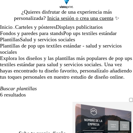
Diapositiva
¿Quieres disfrutar de una experiencia más
1
personalizada?
Inicia sesión o crea una cuenta
✨
de
Inicio
Carteles y pósteres
Displays publicitarios
1
...
Fondos y paredes para stands
Pop ups textiles estándar
Plantillas
Salud y servicios sociales
Plantillas de pop ups textiles estándar - salud y servicios
sociales
Explora los diseños y las plantillas más populares de pop ups
textiles estándar para salud y servicios sociales. Una vez
hayas encontrado tu diseño favorito, personalízalo añadiendo
tus toques personales en nuestro estudio de diseño online.
Buscar plantillas
6 resultados
Filtros