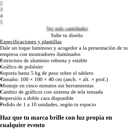
2
options
moverte
moverte
moverte
moverte
moverte
moverte
moverte
mover
3
por
por
por
por
por
por
por
por
4
la
la
la
la
la
la
la
la
5
imagen
imagen
imagen
imagen
imagen
imagen
imagen
image
Ver más cantidades
Sube tu diseño
Especificaciones y plantillas
Dale un toque luminoso y acogedor a la presentación de tu
empresa con mostradores iluminados
Estructura de aluminio robusta y estable
Gráfico de poliéster
Soporta hasta 5 kg de peso sobre el tablero
Tamaño: 100 × 100 × 40 cm (anch. × alt. × prof.)
Montaje en cinco minutos sin herramientas
Cambio de gráficos con sistema de tela tensada
Impresión a doble cara disponible
Pedido de 1 a 10 unidades, según tu espacio
Haz que tu marca brille con luz propia en
cualquier evento