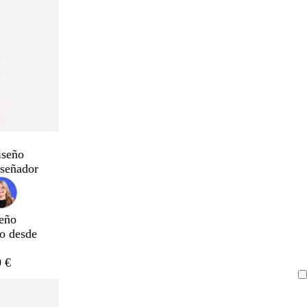
iseño
iseñador
eño
do desde
 €