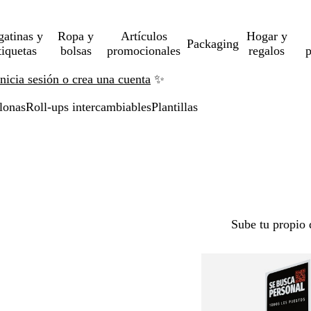
gatinas y
Ropa y
Artículos
Hogar y
Packaging
tiquetas
bolsas
promocionales
regalos
p
Inicia sesión o crea una cuenta
✨
lonas
Roll-ups intercambiables
Plantillas
Sube tu propio 