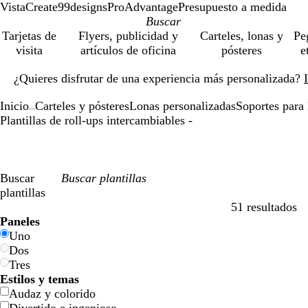
VistaCreate
99designs
ProAdvantage
Presupuesto a medida
Tarjetas de
Flyers, publicidad y
Carteles, lonas y
Pe
visita
artículos de oficina
pósteres
e
Diapositiva
¿Quieres disfrutar de una experiencia más personalizada?
1
de
Inicio
Carteles y pósteres
Lonas personalizadas
Soportes para 
1
...
Plantillas de roll-ups intercambiables -
Buscar
plantillas
51 resultados
Filtros
Paneles
Uno
Dos
Tres
Estilos y temas
Audaz y colorido