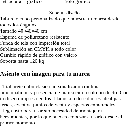
Estructura + gráfico
Solo gráfico
por
por
por
por
la
la
la
la
Sube tu diseño
imagen
imagen
imagen
imagen
Taburete cubo personalizado que muestra tu marca desde
todos los ángulos
Tamaño 40×40×40 cm
Espuma de poliuretano resistente
Funda de tela con impresión total
Sublimación en CMYK a todo color
Cambio rápido de gráfico con velcro
Soporta hasta 120 kg
Asiento con imagen para tu marca
El taburete cubo clásico personalizado combina
funcionalidad y presencia de marca en un solo producto. Con
tu diseño impreso en los 4 lados a todo color, es ideal para
ferias, eventos, puntos de venta y espacios comerciales.
Llega listo para usar sin necesidad de montaje ni
herramientas, por lo que puedes empezar a usarlo desde el
primer momento.