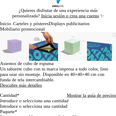
Diapositiva
¿Quieres disfrutar de una experiencia más
1
personalizada?
Inicia sesión o crea una cuenta
✨
de
Inicio
Carteles y pósteres
Displays publicitarios
1
...
Mobiliario promocional
Diapositiva
Imagen
Acercado
Utiliza
Haz
Imagen
Acercado
Utiliza
Haz
Imagen
Acercado
Utiliza
Haz
Imagen
Acerca
Utiliza
Haz
1
ampliable
hasta
las
clic
ampliable
hasta
las
clic
ampliable
hasta
las
clic
ampliab
hasta
las
clic
de
mínimo
teclas
para
mínimo
teclas
para
mínimo
teclas
para
mínimo
teclas
para
4
de
expandir
de
expandir
de
expandir
de
expandi
más
más
más
más
y
y
y
y
Asientos de cubo de espuma
menos
menos
menos
menos
Un taburete cubo con tu marca impresa a todo color, listo
para
para
para
para
para usar sin montaje. Disponible en 40×40×40 cm con
ampliar
ampliar
ampliar
ampliar
funda de tela intercambiable.
y
y
y
y
Descubre más detalles
alejar
alejar
alejar
alejar
y
y
y
y
Cantidad
*
Mostrar la guía de precios
las
las
las
las
flechas
flechas
flechas
flechas
Introduce o selecciona una cantidad
para
para
para
para
Paquete
*
moverte
moverte
moverte
movert