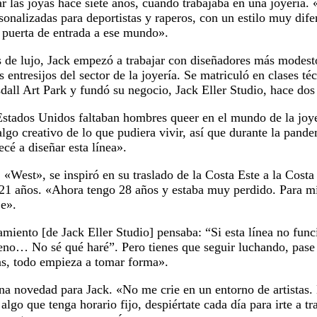
r las joyas hace siete años, cuando trabajaba en una joyería. 
sonalizadas para deportistas y raperos, con un estilo muy dife
puerta de entrada a ese mundo».
s de lujo, Jack empezó a trabajar con diseñadores más modest
s entresijos del sector de la joyería. Se matriculó en clases té
dall Art Park y fundó su negocio, Jack Eller Studio, hace dos
stados Unidos faltaban hombres queer en el mundo de la joyer
go creativo de lo que pudiera vivir, así que durante la pand
cé a diseñar esta línea».
 «West», se inspiró en su traslado de la Costa Este a la Costa
21 años. «Ahora tengo 28 años y estaba muy perdido. Para m
je».
miento [de Jack Eller Studio] pensaba: “Si esta línea no func
eno… No sé qué haré”. Pero tienes que seguir luchando, pase 
as, todo empieza a tomar forma».
s una novedad para Jack. «No me crie en un entorno de artistas
algo que tenga horario fijo, despiértate cada día para irte a tr