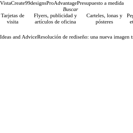
VistaCreate
99designs
ProAdvantage
Presupuesto a medida
Tarjetas de
Flyers, publicidad y
Carteles, lonas y
Pe
visita
artículos de oficina
pósteres
e
Ideas and Advice
Resolución de rediseño: una nueva imagen 