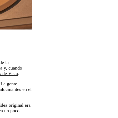
de la
ta y, cuando
s de Vista
.
«La gente
alucinantes en el
dea original era
era un poco