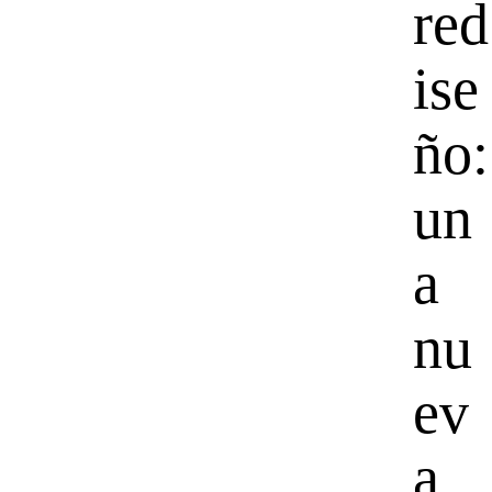
red
ise
ño:
un
a
nu
ev
a