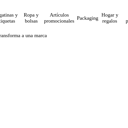
gatinas y
Ropa y
Artículos
Hogar y
Packaging
tiquetas
bolsas
promocionales
regalos
p
transforma a una marca