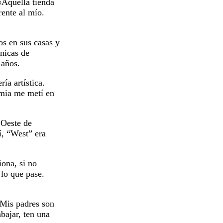
«Aquella tienda
rente al mío.
os en sus casas y
cnicas de
 años.
ía artística.
emia me metí en
 Oeste de
í, “West” era
iona, si no
lo que pase.
. Mis padres son
abajar, ten una