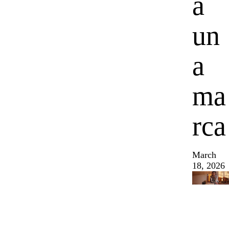
a
un
a
ma
rca
March
18, 2026