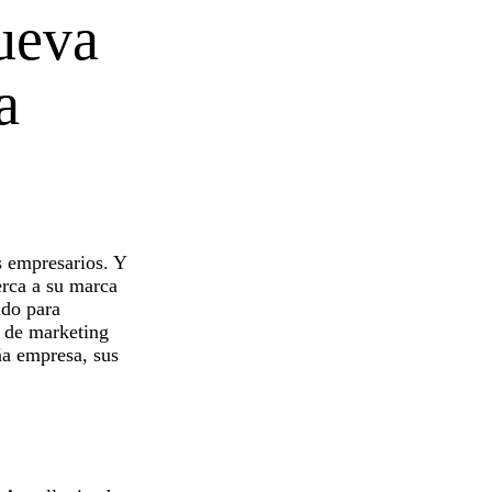
ueva
a
s empresarios. Y
uerca a su marca
ado para
s de marketing
ña empresa, sus