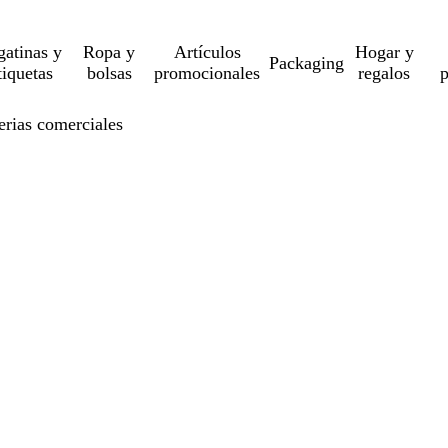
gatinas y
Ropa y
Artículos
Hogar y
Packaging
tiquetas
bolsas
promocionales
regalos
p
erias comerciales