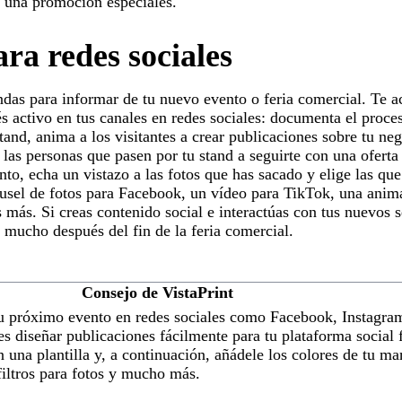
o una promoción especiales.
ara redes sociales
ndas para informar de tu nuevo evento o feria comercial. Te 
és activo en tus canales en redes sociales: documenta el proce
tand, anima a los visitantes a crear publicaciones sobre tu neg
 las personas que pasen por tu stand a seguirte con una oferta 
to, echa un vistazo a las fotos que has sacado y elige las que
rusel de fotos para Facebook, un vídeo para TikTok, una anim
ás. Si creas contenido social e interactúas con tus nuevos s
s mucho después del fin de la feria comercial.
Consejo de VistaPrint
u próximo evento en redes sociales como Facebook, Instagra
s diseñar publicaciones fácilmente para tu plataforma social 
 una plantilla y, a continuación, añádele los colores de tu ma
filtros para fotos y mucho más.