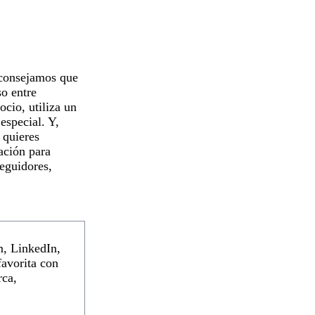
aconsejamos que
so entre
ocio, utiliza un
especial. Y,
 quieres
ación para
eguidores,
m, LinkedIn,
favorita con
rca,