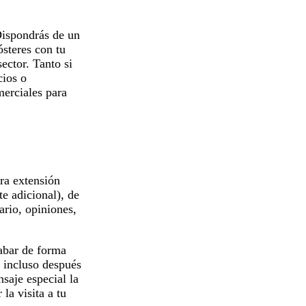
Dispondrás de un
ósteres con tu
ector. Tanto si
cios o
merciales para
ora extensión
e adicional), de
ario, opiniones,
cabar de forma
a incluso después
saje especial la
la visita a tu