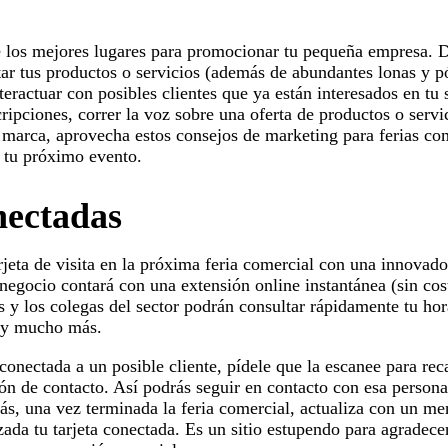
e los mejores lugares para promocionar tu pequeña empresa. 
ar tus productos o servicios (además de abundantes lonas y p
ractuar con posibles clientes que ya están interesados en tu s
ripciones, correr la voz sobre una oferta de productos o servi
 marca, aprovecha estos consejos de marketing para ferias co
 tu próximo evento.
nectadas
rjeta de visita en la próxima feria comercial con una innovad
negocio contará con una extensión online instantánea (sin cost
s y los colegas del sector podrán consultar rápidamente tu hor
o y mucho más.
conectada a un posible cliente, pídele que la escanee para re
ión de contacto. Así podrás seguir en contacto con esa person
ás, una vez terminada la feria comercial, actualiza con un men
ada tu tarjeta conectada. Es un sitio estupendo para agradecer 