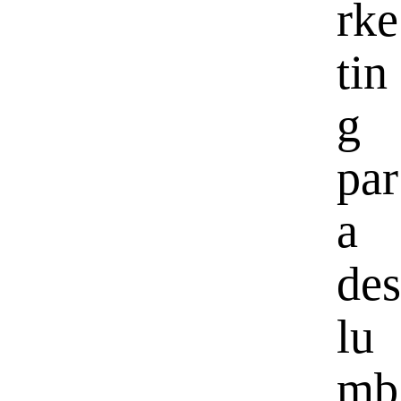
rke
tin
g
par
a
des
lu
mb