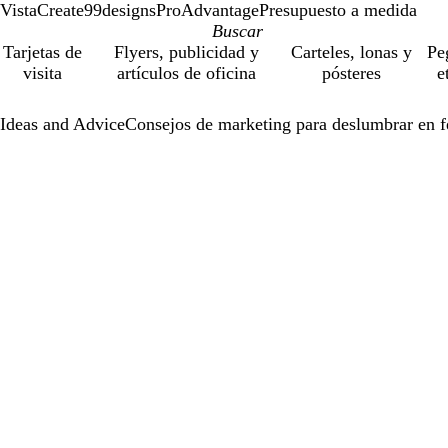
VistaCreate
99designs
ProAdvantage
Presupuesto a medida
Tarjetas de
Flyers, publicidad y
Carteles, lonas y
Pe
visita
artículos de oficina
pósteres
e
Ideas and Advice
Consejos de marketing para deslumbrar en f