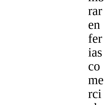
rar
en
fer
ias
co
me
rci