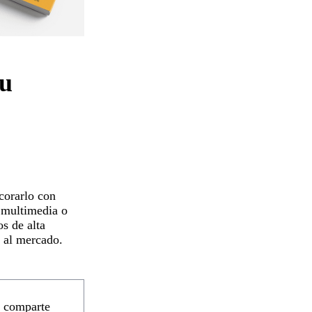
tu
corarlo con
n multimedia o
s de alta
o al mercado.
, comparte