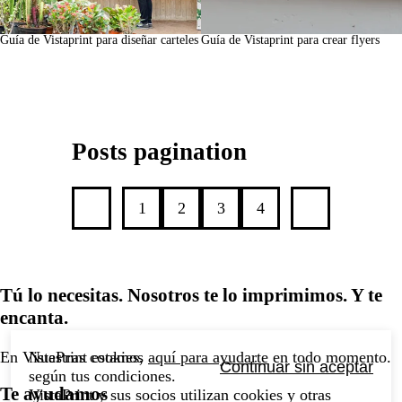
Guía de Vistaprint para diseñar carteles
Guía de Vistaprint para crear flyers
Posts pagination
1
2
3
4
Tú lo necesitas. Nosotros te lo imprimimos. Y te
encanta.
En VistaPrint estamos
aquí para ayudarte
en todo momento.
Nuestras cookies,
Continuar sin aceptar
según tus condiciones.
Te ayudamos
VistaPrint y sus socios utilizan cookies y otras