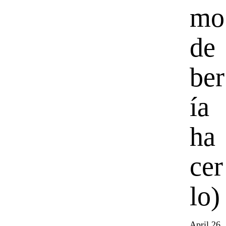
mo
de
ber
ía
ha
cer
lo)
April 26,