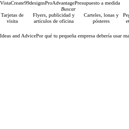
VistaCreate
99designs
ProAdvantage
Presupuesto a medida
Tarjetas de
Flyers, publicidad y
Carteles, lonas y
Pe
visita
artículos de oficina
pósteres
e
Ideas and Advice
Por qué tu pequeña empresa debería usar mas