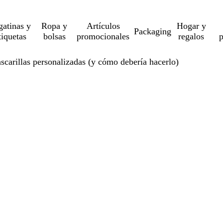
gatinas y
Ropa y
Artículos
Hogar y
Packaging
tiquetas
bolsas
promocionales
regalos
p
carillas personalizadas (y cómo debería hacerlo)