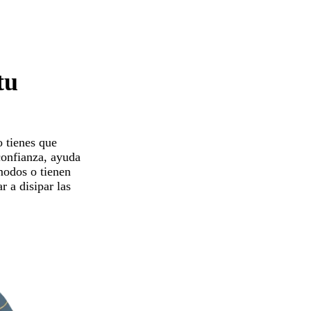
tu
o tienes que
confianza, ayuda
ómodos o tienen
r a disipar las