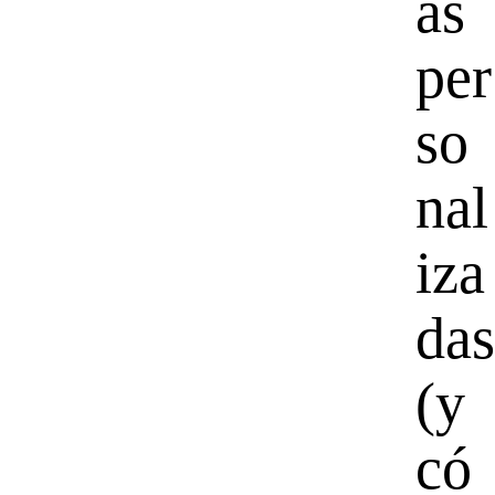
as
per
so
nal
iza
das
(y
có