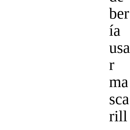
ber
ía
usa
r
ma
sca
rill