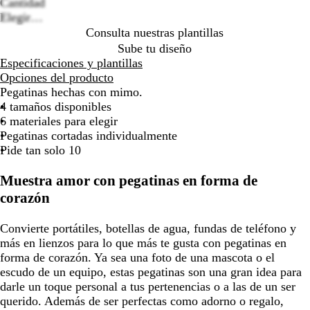
options
Cantidad
la
la
la
la
Elegir…
imagen
imagen
imagen
imagen
Consulta nuestras plantillas
Sube tu diseño
Especificaciones y plantillas
Opciones del producto
Pegatinas hechas con mimo.
4 tamaños disponibles
6 materiales para elegir
Pegatinas cortadas individualmente
Pide tan solo 10
Muestra amor con pegatinas en forma de
corazón
Convierte portátiles, botellas de agua, fundas de teléfono y
más en lienzos para lo que más te gusta con pegatinas en
forma de corazón. Ya sea una foto de una mascota o el
escudo de un equipo, estas pegatinas son una gran idea para
darle un toque personal a tus pertenencias o a las de un ser
querido. Además de ser perfectas como adorno o regalo,