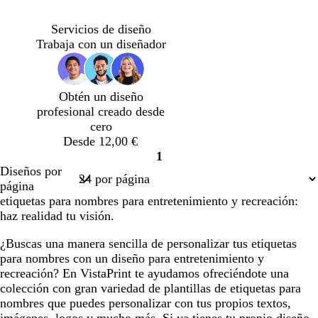
a
o
a
n
v
r
z
s
a
e
o
Servicios de diseño
u
c
r
r
j
Trabaja con un diseñador
l
u
a
d
o
a
r
n
e
d
o
j
a
Obtén un diseño
o
a
z
profesional creado desde
u
cero
l
Desde 12,00 €
a
1
d
Página
Diseños por
o
1
página
etiquetas para nombres para entretenimiento y recreación:
haz realidad tu visión.
¿Buscas una manera sencilla de personalizar tus etiquetas
para nombres con un diseño para entretenimiento y
recreación? En VistaPrint te ayudamos ofreciéndote una
colección con gran variedad de plantillas de etiquetas para
nombres que puedes personalizar con tus propios textos,