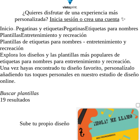
Diapositiva
¿Quieres disfrutar de una experiencia más
1
personalizada?
Inicia sesión o crea una cuenta
✨
de
Inicio
Pegatinas y etiquetas
Pegatinas
Etiquetas para nombres
1
...
Plantillas
Entretenimiento y recreación
Plantillas de etiquetas para nombres - entretenimiento y
recreación
Explora los diseños y las plantillas más populares de
etiquetas para nombres para entretenimiento y recreación.
Una vez hayas encontrado tu diseño favorito, personalízalo
añadiendo tus toques personales en nuestro estudio de diseño
online.
Buscar plantillas
19 resultados
Filtros
Sube tu propio diseño