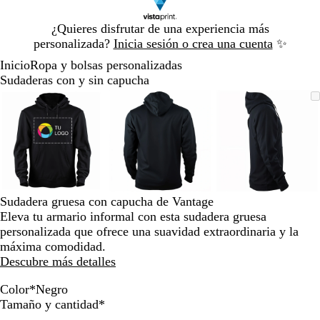
Diapositiva
¿Quieres disfrutar de una experiencia más
1
personalizada?
Inicia sesión o crea una cuenta
✨
de
Inicio
Ropa y bolsas personalizadas
1
Sudaderas con y sin capucha
Diapositiva
Imagen
Acercado
Utiliza
Haz
Imagen
Acercado
Utiliza
Haz
Imagen
Acercado
Utiliza
Haz
1
ampliable
hasta
las
clic
ampliable
hasta
las
clic
ampliable
hasta
las
clic
de
mínimo
teclas
para
mínimo
teclas
para
mínimo
teclas
para
3
de
expandir
de
expandir
de
expandir
más
más
más
y
y
y
menos
menos
menos
para
para
para
Sudadera gruesa con capucha de Vantage
ampliar
ampliar
ampliar
Eleva tu armario informal con esta sudadera gruesa
y
y
y
personalizada que ofrece una suavidad extraordinaria y la
alejar
alejar
alejar
máxima comodidad.
y
y
y
Descubre más detalles
las
las
las
flechas
flechas
flechas
Color
*
Negro
N
A
Obligatorio
para
para
para
Tamaño y cantidad
*
e
z
moverte
moverte
moverte