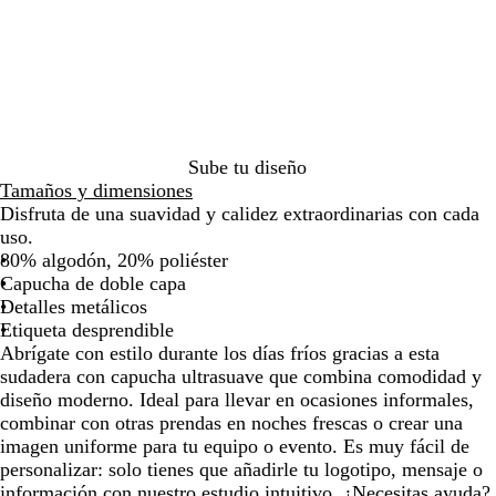
g
u
por
por
por
r
l
la
la
la
o
m
imagen
imagen
imagen
a
r
i
n
Sube tu diseño
o
Tamaños y dimensiones
Disfruta de una suavidad y calidez extraordinarias con cada
uso.
80% algodón, 20% poliéster
Capucha de doble capa
Detalles metálicos
Etiqueta desprendible
Abrígate con estilo durante los días fríos gracias a esta
sudadera con capucha ultrasuave que combina comodidad y
diseño moderno. Ideal para llevar en ocasiones informales,
combinar con otras prendas en noches frescas o crear una
imagen uniforme para tu equipo o evento. Es muy fácil de
personalizar: solo tienes que añadirle tu logotipo, mensaje o
información con nuestro estudio intuitivo. ¿Necesitas ayuda?