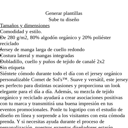
t
l
n
p
b
por
por
por
e
c
e
ó
la
la
la
Generar plantillas
l
é
a
n
imagen
imagen
imagen
Sube tu diseño
l
s
d
o
Tamaños y dimensiones
a
o
s
Comodidad y estilo.
c
De 280 g/m2, 80% algodón orgánico y 20% poliéster
u
reciclado
r
Jersey de manga larga de cuello redondo
o
Costura lateral y mangas integradas
Dobladillo, cuello y puños de tejido de canalé 2x2
Sin etiqueta
Siéntete cómodo durante todo el día con el jersey orgánico
personalizable Comet de Sol's™. Suave y versátil, este jersey
es perfecto para distintas ocasiones y proporciona un look
elegante para el día a día. Además, su mezcla de tejido
orgánico y reciclado ayudará a crear asociaciones positivas
con tu marca y transmitirá una buena impresión en tus
eventos promocionales. Ponle tu logotipo con el estudio de
diseño en línea y sorprende a los visitantes con esta cómoda
prenda. Y si necesitas ayuda durante el proceso de
personalización, nuestros expertos diseñadores estarán