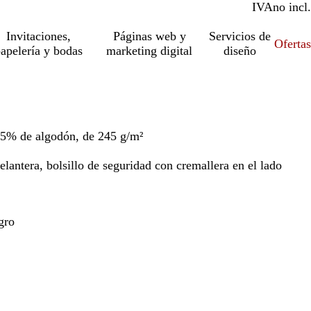
IVA
incl.
no incl.
Invitaciones,
Páginas web y
Servicios de
Ofertas
apelería y bodas
marketing digital
diseño
35% de algodón, de 245 g/m²
delantera, bolsillo de seguridad con cremallera en el lado
gro
o