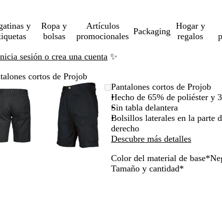
gatinas y
Ropa y
Artículos
Hogar y
Packaging
tiquetas
bolsas
promocionales
regalos
p
Inicia sesión o crea una cuenta
✨
talones cortos de Projob
Imagen
Acercado
Utiliza
Haz
Imagen
Acercado
Utiliza
Haz
Pantalones cortos de Projob
ampliable
hasta
las
clic
ampliable
hasta
las
clic
Hecho de 65% de poliéster y 
mínimo
teclas
para
mínimo
teclas
para
Sin tabla delantera
de
expandir
de
expandir
Bolsillos laterales en la parte 
más
más
derecho
y
y
Descubre más detalles
menos
menos
Color del material de base
*
Ne
para
para
A
C
P
N
Obligatori
Tamaño y cantidad
*
ampliar
ampliar
z
a
i
e
y
y
u
q
e
g
alejar
alejar
l
u
d
r
y
y
m
i
r
o
las
las
a
a
flechas
flechas