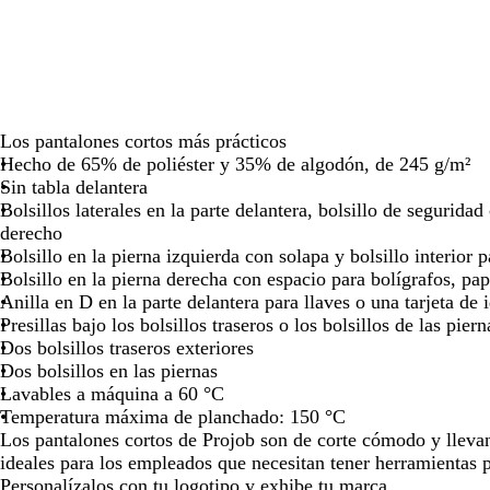
para
para
para
moverte
moverte
moverte
por
por
por
la
la
la
imagen
imagen
imagen
Los pantalones cortos más prácticos
Hecho de 65% de poliéster y 35% de algodón, de 245 g/m²
Sin tabla delantera
Bolsillos laterales en la parte delantera, bolsillo de seguridad
derecho
Bolsillo en la pierna izquierda con solapa y bolsillo interior 
Bolsillo en la pierna derecha con espacio para bolígrafos, pa
Anilla en D en la parte delantera para llaves o una tarjeta de 
Presillas bajo los bolsillos traseros o los bolsillos de las piern
Dos bolsillos traseros exteriores
Dos bolsillos en las piernas
Lavables a máquina a 60 °C
Temperatura máxima de planchado: 150 °C
Los pantalones cortos de Projob son de corte cómodo y lleva
ideales para los empleados que necesitan tener herramientas
Personalízalos con tu logotipo y exhibe tu marca.