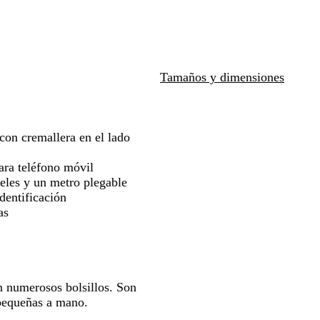
r
para
para
i
moverte
moverte
n
por
por
o
la
la
imagen
imagen
Tamaños y dimensiones
 con cremallera en el lado
para teléfono móvil
peles y un metro plegable
identificación
as
n numerosos bolsillos. Son
 pequeñas a mano.