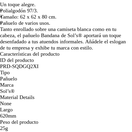
o
e
e
z
l
a
Un toque alegre.
la
la
j
g
r
u
a
r
Polialgodón 97/3.
imagen
imagen
o
r
d
l
n
a
Tamaño: 62 x 62 x 80 cm.
o
e
e
c
n
Pañuelo de varios usos.
K
l
o
j
Tanto enrollado sobre una camiseta blanca como en tu
e
é
a
cabeza, el pañuelo Bandana de Sol’s® aportará un toque
l
c
desenfadado a tus atuendos informales. Añádele el eslogan
l
t
de tu empresa y exhibe tu marca con estilo.
y
r
Características del producto
i
ID del producto
c
PRD-SQDGQ2XI
o
Tipo
Pañuelo
Marca
Sol’s®
Material Details
None
Largo
620mm
Peso del producto
25g