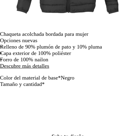
la
imagen
Chaqueta acolchada bordada para mujer
Opciones nuevas
Relleno de 90% plumón de pato y 10% pluma
Capa exterior de 100% poliéster
Forro de 100% nailon
Descubre más detalles
Color del material de base
*
Negro
N
A
G
G
Obligatorio
Tamaño y cantidad
*
e
z
r
r
g
u
i
i
r
l
s
s
o
j
o
c
a
s
l
s
c
a
p
u
r
e
r
o