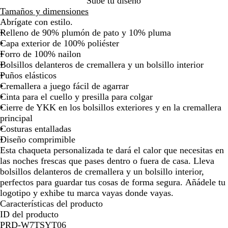
Sube tu diseño
a
o
j
Tamaños y dimensiones
d
j
a
Abrígate con estilo.
o
a
s
Relleno de 90% plumón de pato y 10% pluma
s
p
Capa exterior de 100% poliéster
p
e
Forro de 100% nailon
e
a
Bolsillos delanteros de cremallera y un bolsillo interior
a
d
Puños elásticos
d
o
Cremallera a juego fácil de agarrar
o
Cinta para el cuello y presilla para colgar
Cierre de YKK en los bolsillos exteriores y en la cremallera
principal
Costuras entalladas
Diseño comprimible
Esta chaqueta personalizada te dará el calor que necesitas en
las noches frescas que pases dentro o fuera de casa. Lleva
bolsillos delanteros de cremallera y un bolsillo interior,
perfectos para guardar tus cosas de forma segura. Añádele tu
logotipo y exhibe tu marca vayas donde vayas.
Características del producto
ID del producto
PRD-W7TSYT06