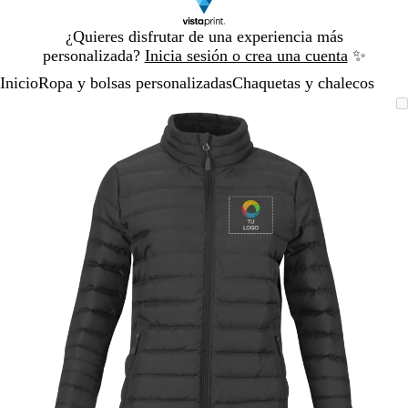
Diapositiva
¿Quieres disfrutar de una experiencia más
1
personalizada?
Inicia sesión o crea una cuenta
✨
de
Inicio
Ropa y bolsas personalizadas
Chaquetas y chalecos
1
Diapositiva
Imagen
Acercado
Utiliza
Haz
1
ampliable
hasta
las
clic
de
mínimo
teclas
para
1
de
expandir
más
y
menos
para
ampliar
y
alejar
y
las
flechas
para
moverte
por