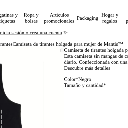
gatinas y
Ropa y
Artículos
Hogar y
Packaging
tiquetas
bolsas
promocionales
regalos
p
Inicia sesión o crea una cuenta
✨
rantes
Camiseta de tirantes holgada para mujer de Mantis™
Camiseta de tirantes holgada
Esta camiseta sin mangas de co
diario. Confeccionada con una 
Descubre más detalles
Color
*
Negro
M
N
B
G
V
Obligatori
Tamaño y cantidad
*
e
e
l
r
e
z
g
a
i
r
c
r
n
s
d
l
o
c
c
e
a
o
a
a
n
r
c
a
b
e