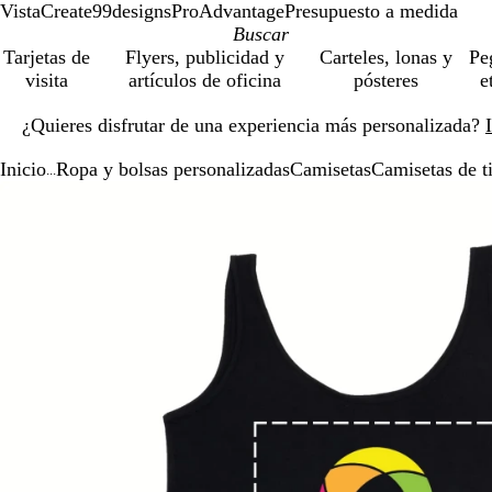
VistaCreate
99designs
ProAdvantage
Presupuesto a medida
Tarjetas de
Flyers, publicidad y
Carteles, lonas y
Pe
visita
artículos de oficina
pósteres
e
Diapositiva
¿Quieres disfrutar de una experiencia más personalizada?
1
de
Inicio
Ropa y bolsas personalizadas
Camisetas
Camisetas de ti
1
...
Diapositiva
Imagen
Acercado
Utiliza
Haz
1
ampliable
hasta
las
clic
de
mínimo
teclas
para
1
de
expandir
más
y
menos
para
ampliar
y
alejar
y
las
flechas