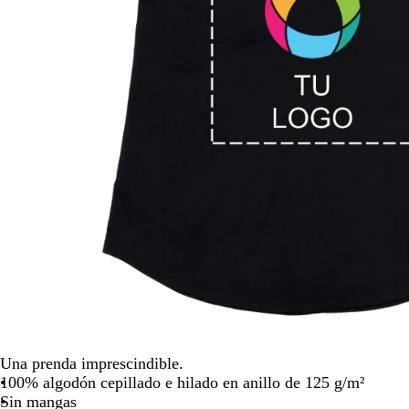
para
moverte
por
la
imagen
Una prenda imprescindible.
100% algodón cepillado e hilado en anillo de 125 g/m²
Sin mangas